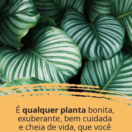
É
qualquer planta
bonita,
exuberante, bem cuidada
e cheia de vida, que você