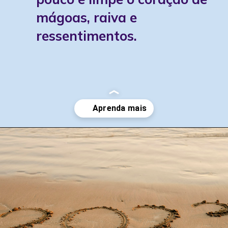
mágoas, raiva e
ressentimentos.
Opening
https://www.instagram.com/p/CfEkb9-uMdf/