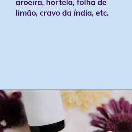
aroeira, hortelã, folha de
limão, cravo da índia, etc.
Opening
https://www.instagram.com/p/CfT5nGJO9CX/