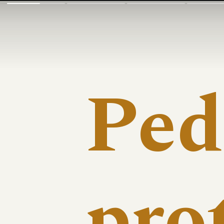
Ped
prot