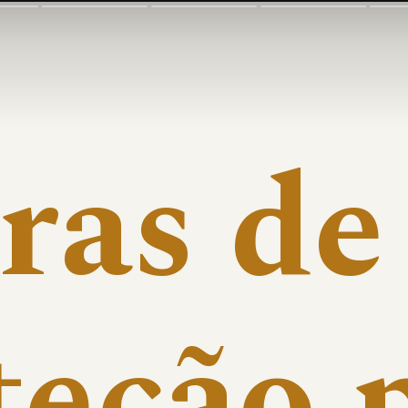
ras de
eção p