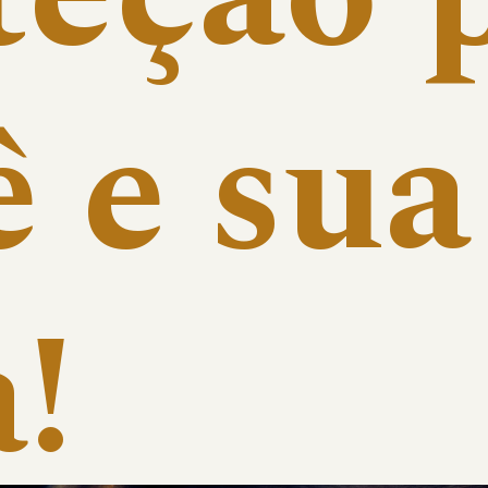
 e sua 
!