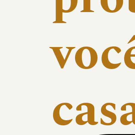
você
casa