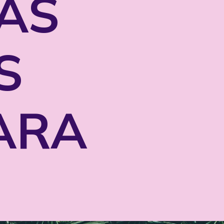
AS
S
ARA