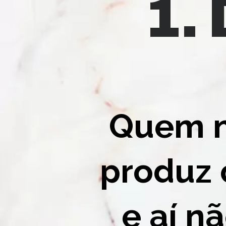
Quem n
produz c
e aí n