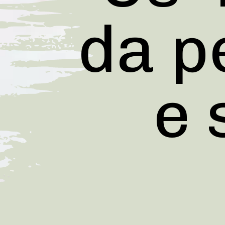
da pe
e 