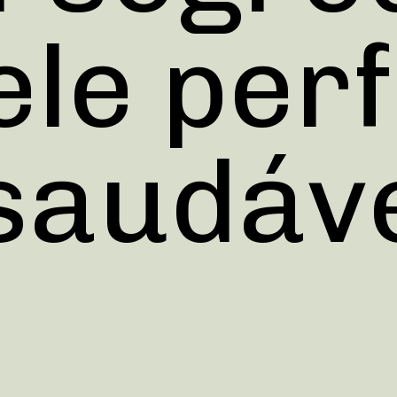
le perf
saudáve