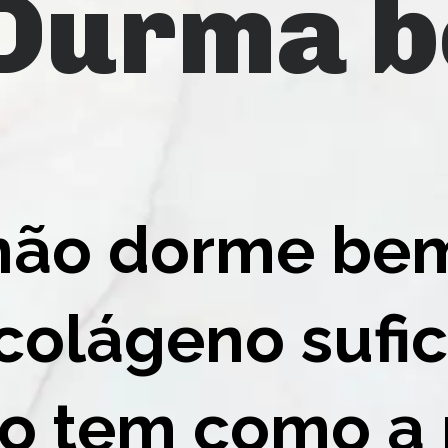
ão dorme bem
olágeno sufici
ão tem como a 