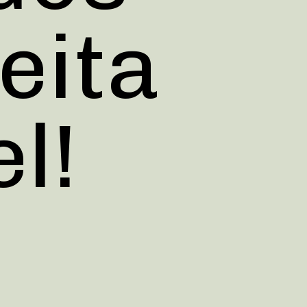
eita 
l!