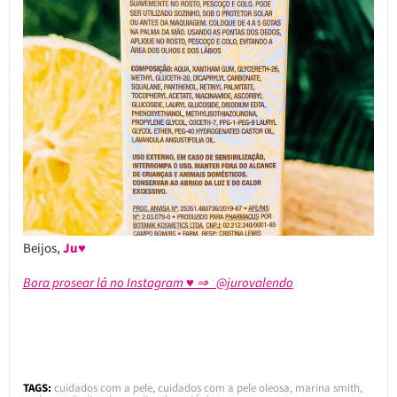
Beijos,
Ju♥
Bora prosear lá no Instagram ♥ ⇒ @jurovalendo
TAGS:
cuidados com a pele
,
cuidados com a pele oleosa
,
marina smith
,