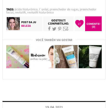
TAGS:
ácido hialurônico
,
l´oréal
,
preenchedor de rugas
,
preenchedor
facial
,
revitalift
,
revitalift hialurônico
GOSTOU?!
POST DA
JU
COMPARTILHE:
17
COMENTE!
BELEZA
(0)
VOCÊ TAMBÉM VAI GOSTAR
19.04.2021