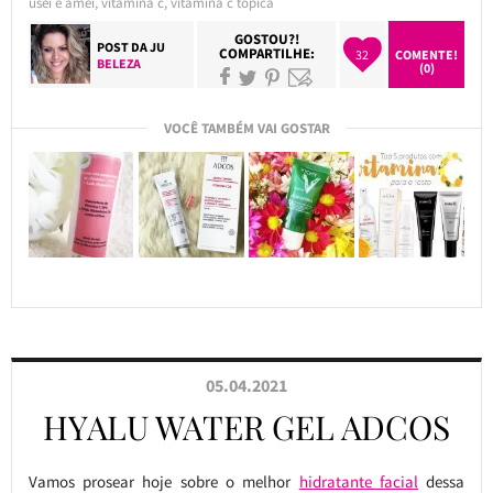
usei e amei
,
vitamina c
,
vitamina c tópica
GOSTOU?!
POST DA
JU
COMPARTILHE:
32
COMENTE!
BELEZA
(0)
VOCÊ TAMBÉM VAI GOSTAR
05.04.2021
HYALU WATER GEL ADCOS
Vamos prosear hoje sobre o melhor
hidratante facial
dessa