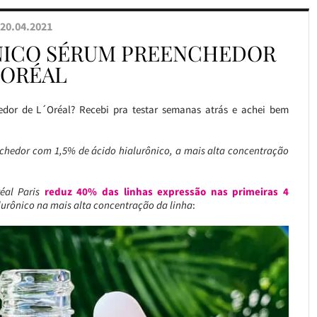
20.04.2021
ÔNICO SÉRUM PREENCHEDOR
’ORÉAL
edor de L´Oréal? Recebi pra testar semanas atrás e achei bem
chedor com 1,5% de ácido hialurônico, a mais alta concentração
réal Paris
reduz 40% das linhas expressão nas primeiras 4
alurônico na mais alta concentração da linha
: