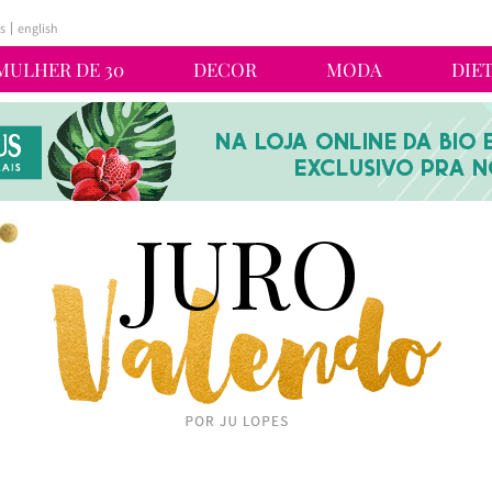
s
english
MULHER DE 30
DECOR
MODA
DIE