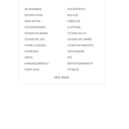
40 SEMANAS
ACESSÓRIOS
ASTROLOGIA
BELEZA
BEM-ESTAR
CABELOS
CELEBRIDADES
CLIPPING
COISAS DA BAHIA
COISAS DA JU
COISAS DE JEE
COISAS DO JAPÃO
COMES E BEBES
COMPORTAMENTO
COMPRAS
DECORAÇÃO
DIETA
DIY
EMAGRECIMENTO
ENTRETENIMENTO
FENG SHUI
FITNESS
VER MAIS