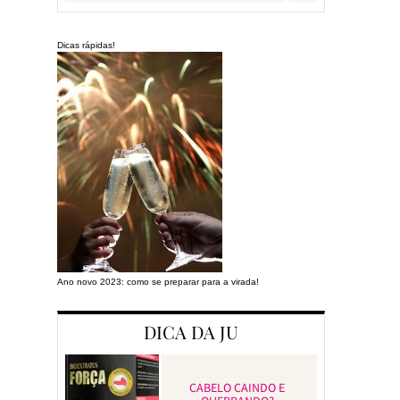
Dicas rápidas!
Ano novo 2023: como se preparar para a virada!
Preparando a cas
DICA DA JU
CABELO CAINDO E