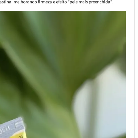
stina, melhorando firmeza e efeito “pele mais preenchida”.