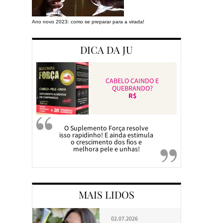
Ano novo 2023: como se preparar para a virada!
Preparando a cas
DICA DA JU
CABELO CAINDO E
QUEBRANDO?
R$
O Suplemento Força resolve
isso rapidinho! E ainda estimula
o crescimento dos fios e
melhora pele e unhas!
MAIS LIDOS
02.07.2026