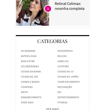
Retinal Celimax:
resenha completa
1
CATEGORIAS
40 SEMANAS
ACESSÓRIOS
ASTROLOGIA
BELEZA
BEM-ESTAR
CABELOS
CELEBRIDADES
CLIPPING
COISAS DA BAHIA
COISAS DA JU
COISAS DE JEE
COISAS DO JAPÃO
COMES E BEBES
COMPORTAMENTO
COMPRAS
DECORAÇÃO
DIETA
DIY
EMAGRECIMENTO
ENTRETENIMENTO
FENG SHUI
FITNESS
VER MAIS