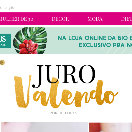
s
english
MULHER DE 30
DECOR
MODA
DIE