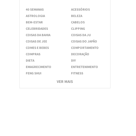
40 SEMANAS
ACESSÓRIOS
ASTROLOGIA
BELEZA
BEM-ESTAR
CABELOS
CELEBRIDADES
CLIPPING
COISAS DA BAHIA
COISAS DA JU
COISAS DE JEE
COISAS DO JAPÃO
COMES E BEBES
COMPORTAMENTO
COMPRAS
DECORAÇÃO
DIETA
DIY
EMAGRECIMENTO
ENTRETENIMENTO
FENG SHUI
FITNESS
VER MAIS