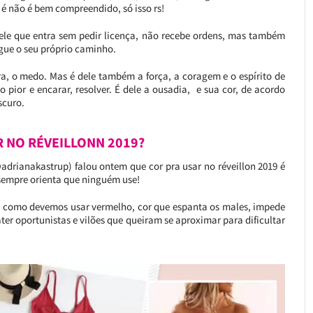
é não é bem compreendido, só isso rs!
uele que entra sem pedir licença, não recebe ordens, mas também
gue o seu próprio caminho.
ra, o medo. Mas é dele também a força, a coragem e o espírito de
o pior e encarar, resolver. É dele a ousadia, e sua cor, de acordo
scuro.
R NO RÉVEILLONN 2019?
@adrianakastrup) falou ontem que cor pra usar no réveillon 2019 é
 sempre orienta que ninguém use!
s como devemos usar vermelho, cor que espanta os males, impede
r oportunistas e vilões que queiram se aproximar para dificultar