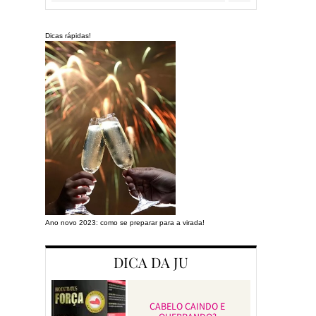
Dicas rápidas!
Ano novo 2023: como se preparar para a virada!
Preparando a cas
DICA DA JU
CABELO CAINDO E