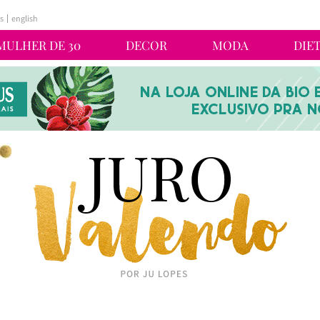
s
english
MULHER DE 30
DECOR
MODA
DIE