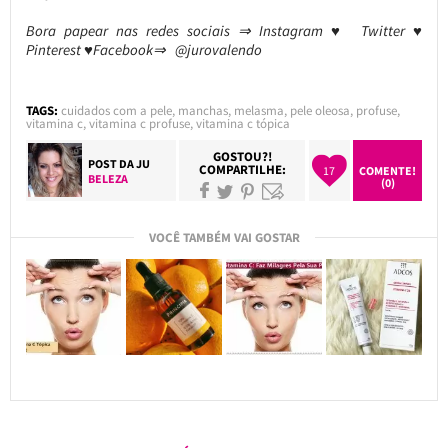
Bora papear nas redes sociais ⇒ Instagram ♥ Twitter ♥
Pinterest ♥Facebook⇒ @jurovalendo
TAGS:
cuidados com a pele
,
manchas
,
melasma
,
pele oleosa
,
profuse
,
vitamina c
,
vitamina c profuse
,
vitamina c tópica
GOSTOU?!
POST DA
JU
COMPARTILHE:
17
COMENTE!
BELEZA
(0)
VOCÊ TAMBÉM VAI GOSTAR