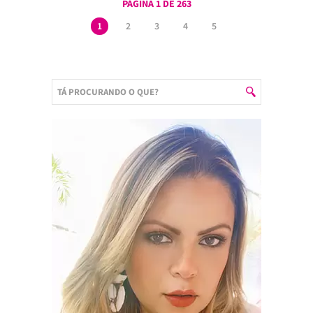
PÁGINA 1 DE 263
1
2
3
4
5