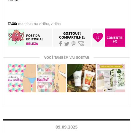
TAGS:
manchas na virilha
,
virilha
GOSTOU?!
POST DA
COMPARTILHE:
17
COMENTE!
EDITORIAL
(0)
BELEZA
VOCÊ TAMBÉM VAI GOSTAR
09.09.2025