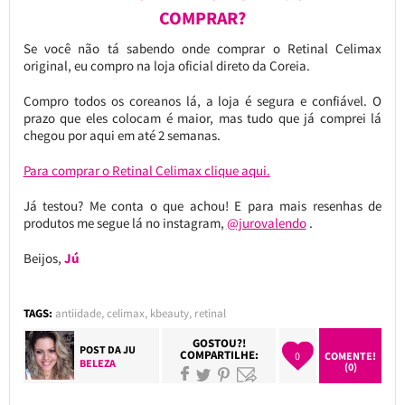
COMPRAR?
Se você não tá sabendo onde comprar o Retinal Celimax
original, eu compro na loja oficial direto da Coreia.
Compro todos os coreanos lá, a loja é segura e confiável. O
prazo que eles colocam é maior, mas tudo que já comprei lá
chegou por aqui em até 2 semanas.
Para comprar o Retinal Celimax clique aqui.
Já testou? Me conta o que achou! E para mais resenhas de
produtos me segue lá no instagram,
@jurovalendo
.
Beijos,
Jú
TAGS:
antiidade
,
celimax
,
kbeauty
,
retinal
GOSTOU?!
POST DA
JU
COMPARTILHE:
0
COMENTE!
BELEZA
(0)