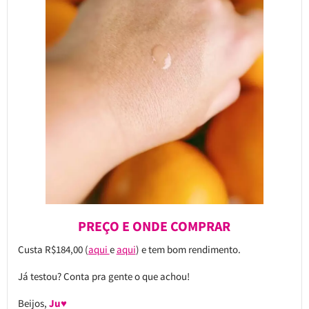
PREÇO E ONDE COMPRAR
Custa R$184,00 (
aqui
e
aqui
) e tem bom rendimento.
Já testou? Conta pra gente o que achou!
Beijos,
Ju♥