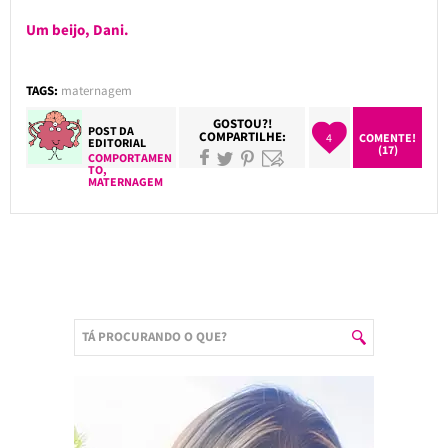
Um beijo, Dani.
TAGS:
maternagem
GOSTOU?!
POST DA
COMPARTILHE:
4
COMENTE!
EDITORIAL
(17)
COMPORTAMEN
TO
,
MATERNAGEM