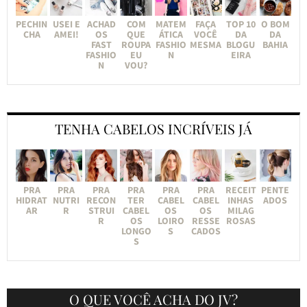
PECHIN
USEI E
ACHAD
COM
MATEM
FAÇA
TOP 10
O BOM
CHA
AMEI!
OS
QUE
ÁTICA
VOCÊ
DA
DA
FAST
ROUPA
FASHIO
MESMA
BLOGU
BAHIA
FASHIO
EU
N
EIRA
N
VOU?
TENHA CABELOS INCRÍVEIS JÁ
PRA
PRA
PRA
PRA
PRA
PRA
RECEIT
PENTE
HIDRAT
NUTRI
RECON
TER
CABEL
CABEL
INHAS
ADOS
AR
R
STRUI
CABEL
OS
OS
MILAG
R
OS
LOIRO
RESSE
ROSAS
LONGO
S
CADOS
S
O QUE VOCÊ ACHA DO JV?