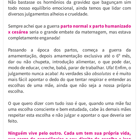
Não bastasse os hormônios da gravidez que bagunçam sim
todo nosso equilíbrio emocional, ainda temos que lidar com
diversos julgamentos alheios e crueldade.
Sempre achei que a guerra
parto normal x parto humanizado
x cesárea
seria o grande embate da maternagem, mas estava
completamente enganada!
Passando a época dos partos, começa a guerra da
amamentação, depois amamentação exclusiva até o 6º mês,
dar ou não chupeta, introdução alimentar, o que pode dar,
modo de educar, creche, babá, parar de trabalhar. Ufa! Enfim, o
julgamento nunca acaba! As verdades são
absolutas
e é muito
mais fácil apontar o dedo do que tentar respirar e entender as
escolhas de uma mãe, ainda que não seja a nossa própria
escolha.
O que quero dizer com tudo isso é que, quando uma mãe faz
uma escolha consciente e bem estudada, cabe às demais mães
respeitar esta escolha e não julgar e apontar o que deveria ser
feito.
Ninguém vive pelo outro. Cada um tem sua própria vida,
sua carga de experiências e seu direito de escolha e isso