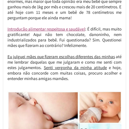
enormes, mas maior que toda opinião era meu bebê que sempre
ganhou mais de 1kg por mês e cresceu mais de 20 centímetros. E
até hoje com 11 meses e um bebê de 78 centímetros me
perguntam porque ele ainda mama!
Introdução alimentar respeitosa e saudáve
l
: É difícil, mas muito
gratificante! Aqui não tem chocolate, danoninho, nem
industrializados para bebê. Fui questionada? Sim. Questionei
mães que fizeram ao contrário? Infelizmente.
Eu julguei mães que fizeram escolhas diferentes das minhas
até
me lembrar daquelas que me julgaram e como me senti com
estes julgamentos.
Senti vergonha da minha atitude
e hoje,
embora não concorde com muitas coisas, procuro acolher e
entender minhas amigas mamães.