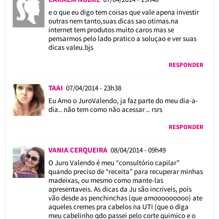
e o que eu digo tem coisas que vale apena investir
outras nem tanto,suas dicas sao otimas.na
internet tem produtos muito caros mas se
pensarmos pelo lado pratico a soluçao e ver suas
dicas valeu.bjs
RESPONDER
TAAI
07/04/2014 - 23h38
Eu Amo o JuroValendo, ja faz parte do meu dia-a-
dia.. não tem como não acessar .. rsrs
RESPONDER
VANIA CERQUEIRA
08/04/2014 - 09h49
O Juro Valendo é meu “consultório capilar”
quando preciso de “receita” para recuperar minhas
madeixas, ou mesmo como mante-las
apresentaveis. As dicas da Ju são incriveis, pois
vão desde as penchinchas (que amooooooooo) ate
aqueles cremes pra cabelos na UTI (que o diga
meu cabelinho qdo passei pelo corte quimico e o