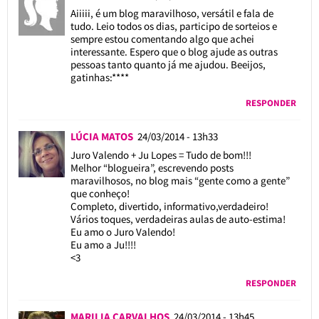
Aiiiii, é um blog maravilhoso, versátil e fala de
tudo. Leio todos os dias, participo de sorteios e
sempre estou comentando algo que achei
interessante. Espero que o blog ajude as outras
pessoas tanto quanto já me ajudou. Beeijos,
gatinhas:****
RESPONDER
LÚCIA MATOS
24/03/2014 - 13h33
Juro Valendo + Ju Lopes = Tudo de bom!!!
Melhor “blogueira”, escrevendo posts
maravilhosos, no blog mais “gente como a gente”
que conheço!
Completo, divertido, informativo,verdadeiro!
Vários toques, verdadeiras aulas de auto-estima!
Eu amo o Juro Valendo!
Eu amo a Ju!!!!
<3
RESPONDER
MARILIA CARVALHOS
24/03/2014 - 13h45