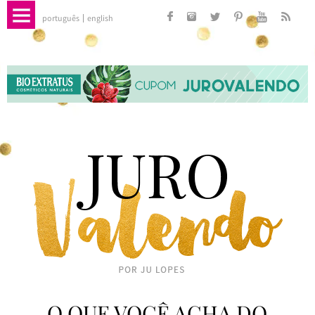
português
english
O QUE VOCÊ ACHA DO