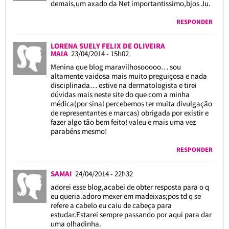
demais,um axado da Net importantissimo,bjos Ju.
RESPONDER
LORENA SUELY FELIX DE OLIVEIRA
MAIA
23/04/2014 - 15h02
Menina que blog maravilhosooooo… sou
altamente vaidosa mais muito preguiçosa e nada
disciplinada… estive na dermatologista e tirei
dúvidas mais neste site do que com a minha
médica(por sinal percebemos ter muita divulgação
de representantes e marcas) obrigada por existir e
fazer algo tão bem feito! valeu e mais uma vez
parabéns mesmo!
RESPONDER
SAMAI
24/04/2014 - 22h32
adorei esse blog,acabei de obter resposta para o q
eu queria.adoro mexer em madeixas;pos td q se
refere a cabelo eu caiu de cabeça para
estudar.Estarei sempre passando por aqui para dar
uma olhadinha.