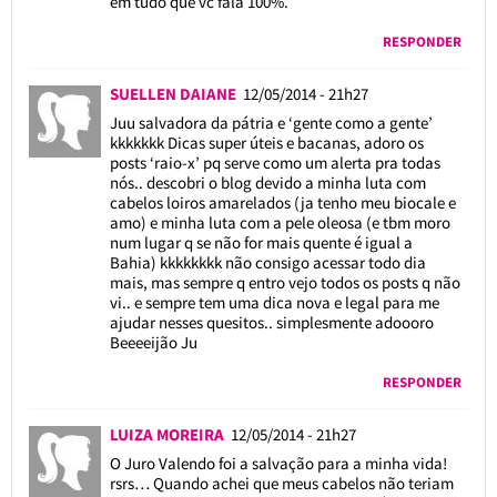
em tudo que vc fala 100%.
RESPONDER
SUELLEN DAIANE
12/05/2014 - 21h27
Juu salvadora da pátria e ‘gente como a gente’
kkkkkkk Dicas super úteis e bacanas, adoro os
posts ‘raio-x’ pq serve como um alerta pra todas
nós.. descobri o blog devido a minha luta com
cabelos loiros amarelados (ja tenho meu biocale e
amo) e minha luta com a pele oleosa (e tbm moro
num lugar q se não for mais quente é igual a
Bahia) kkkkkkkk não consigo acessar todo dia
mais, mas sempre q entro vejo todos os posts q não
vi.. e sempre tem uma dica nova e legal para me
ajudar nesses quesitos.. simplesmente adoooro
Beeeeijão Ju
RESPONDER
LUIZA MOREIRA
12/05/2014 - 21h27
O Juro Valendo foi a salvação para a minha vida!
rsrs… Quando achei que meus cabelos não teriam