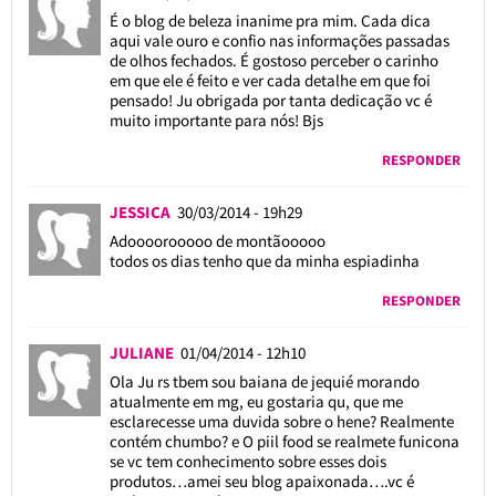
É o blog de beleza inanime pra mim. Cada dica
aqui vale ouro e confio nas informações passadas
de olhos fechados. É gostoso perceber o carinho
em que ele é feito e ver cada detalhe em que foi
pensado! Ju obrigada por tanta dedicação vc é
muito importante para nós! Bjs
RESPONDER
JESSICA
30/03/2014 - 19h29
Adoooorooooo de montãooooo
todos os dias tenho que da minha espiadinha
RESPONDER
JULIANE
01/04/2014 - 12h10
Ola Ju rs tbem sou baiana de jequié morando
atualmente em mg, eu gostaria qu, que me
esclarecesse uma duvida sobre o hene? Realmente
contém chumbo? e O piil food se realmete funicona
se vc tem conhecimento sobre esses dois
produtos…amei seu blog apaixonada….vc é