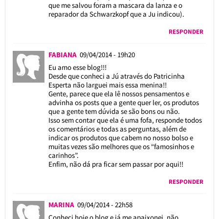
que me salvou foram a mascara da lanza e o
reparador da Schwarzkopf que a Ju indicou).
RESPONDER
FABIANA
09/04/2014 - 19h20
Eu amo esse blog!!!
Desde que conheci a Jú através do Patricinha
Esperta não larguei mais essa menina!!
Gente, parece que ela lê nossos pensamentos e
advinha os posts que a gente quer ler, os produtos
que a gente tem dúvida se são bons ou não.
Isso sem contar que ela é uma fofa, responde todos
os comentários e todas as perguntas, além de
indicar os produtos que cabem no nosso bolso e
muitas vezes são melhores que os “famosinhos e
carinhos”.
Enfim, não dá pra ficar sem passar por aqui!!
RESPONDER
MARINA
09/04/2014 - 22h58
Conheci hoje o blog e já me apaixonei, não