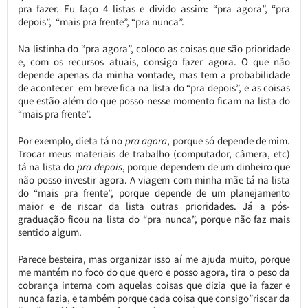
pra fazer. Eu faço 4 listas e divido assim: “pra agora”, “pra
depois”, “mais pra frente”, “pra nunca”.
Na listinha do “pra agora”, coloco as coisas que são prioridade
e, com os recursos atuais, consigo fazer agora. O que não
depende apenas da minha vontade, mas tem a probabilidade
de acontecer em breve fica na lista do “pra depois”, e as coisas
que estão além do que posso nesse momento ficam na lista do
“mais pra frente”.
Por exemplo, dieta tá no
pra agora
, porque só depende de mim.
Trocar meus materiais de trabalho (computador, câmera, etc)
tá na lista do
pra depois
, porque dependem de um dinheiro que
não posso investir agora. A viagem com minha mãe tá na lista
do “mais pra frente”, porque depende de um planejamento
maior e de riscar da lista outras prioridades. Já a pós-
graduação ficou na lista do “pra nunca”, porque não faz mais
sentido algum.
Parece besteira, mas organizar isso aí me ajuda muito, porque
me mantém no foco do que quero e posso agora, tira o peso da
cobrança interna com aquelas coisas que dizia que ia fazer e
nunca fazia, e também porque cada coisa que consigo”riscar da