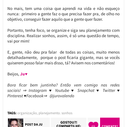
No mais, tem uma coisa que aprendi na vida e não esqueço
nunca: primeiro a gente faz o que precisa fazer pra, de olho no
objetivo, conseguir fazer aquilo que a gente quer fazer.
Portanto, tenha foco, se organize e siga seu planejamento com
disciplina. Realizar sonhos, assim, é só uma questão de tempo,
vai por mim!
E, gente, não deu pra falar de todas as coisas, muito menos
detalhadamente, porque o post ficaria gigante, mas se vocês
quiserem posso falar mais disso, tá? Avisem nos comentários!
Beijos,
Ju♥
Bora ficar bem juntinha? Então vem comigo nas redes
sociais! ⇒ Instagram ♥ Youtube ♥ Snapchat ♥ Twitter ♥
Pinterest ♥Facebook⇒ @jurovalendo
TAGS:
organização
,
planejamento. sonhos
GOSTOU?!
POST DA
JU
COMPARTILHE:
69
COMENTE!