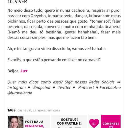
10. VIVER
No meio disso tudo, quero ir numa cachoeira, respirar ar puro,
passear com Ozzynho, tomar sorvete, dançar, brincar com meus
bichinhos, ficar perto das pessoas que gosto, “tomar sol”, falar
besteira, dar risada, conversar muito com minha jabuticabeira
(Namô me deu, tô bestinha, gente! hahahaha), fazer mais
dessas coisas simples, mas que me fazem tão bem.
Ah, e tentar gravar vídeo disso tudo, vamos ver! hahaha
E vocês, o que estão pensando em fazer no carnaval?
Beijos,
Ju♥
Quer mais dicas como essa? Siga nossas Redes Sociais ⇒
Instagram ♥ Snapchat ♥ Twitter ♥ Pinterest ♥Facebook⇒
@jurovalendo
TAGS:
carnaval
,
carnaval em casa
GOSTOU?!
POST DA
JU
COMPARTILHE:
51
COMENTE!
BEM-ESTAR
,
(7)