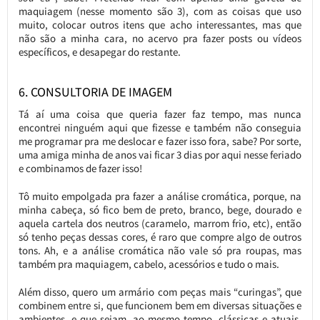
maquiagem (nesse momento são 3), com as coisas que uso
muito, colocar outros itens que acho interessantes, mas que
não são a minha cara, no acervo pra fazer posts ou vídeos
específicos, e desapegar do restante.
6. CONSULTORIA DE IMAGEM
Tá aí uma coisa que queria fazer faz tempo, mas nunca
encontrei ninguém aqui que fizesse e também não conseguia
me programar pra me deslocar e fazer isso fora, sabe? Por sorte,
uma amiga minha de anos vai ficar 3 dias por aqui nesse feriado
e combinamos de fazer isso!
Tô muito empolgada pra fazer a análise cromática, porque, na
minha cabeça, só fico bem de preto, branco, bege, dourado e
aquela cartela dos neutros (caramelo, marrom frio, etc), então
só tenho peças dessas cores, é raro que compre algo de outros
tons. Ah, e a análise cromática não vale só pra roupas, mas
também pra maquiagem, cabelo, acessórios e tudo o mais.
Além disso, quero um armário com peças mais “curingas”, que
combinem entre si, que funcionem bem em diversas situações e
ambientes, e que sejam, ao mesmo tempo, clássicas e atuais,