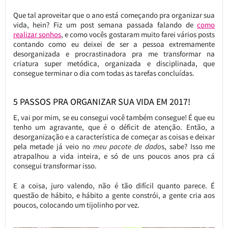
Que tal aproveitar que o ano está começando pra organizar sua
vida, hein? Fiz um post semana passada falando de
como
realizar sonhos
, e como vocês gostaram muito farei vários posts
contando como eu deixei de ser a pessoa extremamente
desorganizada e procrastinadora pra me transformar na
criatura super metódica, organizada e disciplinada, que
consegue terminar o dia com todas as tarefas concluídas.
5 PASSOS PRA ORGANIZAR SUA VIDA EM 2017!
E, vai por mim, se eu consegui você também consegue! É que eu
tenho um agravante, que é o déficit de atenção. Então, a
desorganização e a característica de começar as coisas e deixar
pela metade já veio no
meu pacote de dado
s, sabe? Isso me
atrapalhou a vida inteira, e só de uns poucos anos pra cá
consegui transformar isso.
E a coisa, juro valendo, não é tão difícil quanto parece. É
questão de hábito, e hábito a gente constrói, a gente cria aos
poucos, colocando um tijolinho por vez.