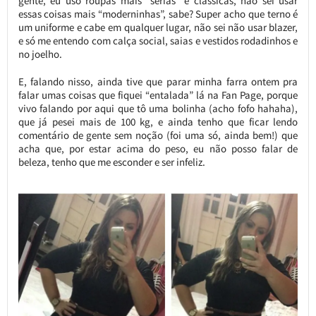
gente, eu uso roupas mais “sérias” e clássicas, não sei usar
essas coisas mais “moderninhas”, sabe? Super acho que terno é
um uniforme e cabe em qualquer lugar, não sei não usar blazer,
e só me entendo com calça social, saias e vestidos rodadinhos e
no joelho.
E, falando nisso, ainda tive que parar minha farra ontem pra
falar umas coisas que fiquei “entalada” lá na Fan Page, porque
vivo falando por aqui que tô uma bolinha (acho fofo hahaha),
que já pesei mais de 100 kg, e ainda tenho que ficar lendo
comentário de gente sem noção (foi uma só, ainda bem!) que
acha que, por estar acima do peso, eu não posso falar de
beleza, tenho que me esconder e ser infeliz.