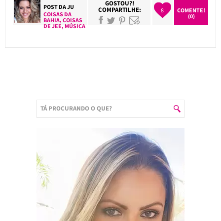
GOSTOU?!
POST DA
JU
COMPARTILHE:
8
COMENTE!
COISAS DA
(0)
BAHIA
,
COISAS
DE JEE
,
MÚSICA