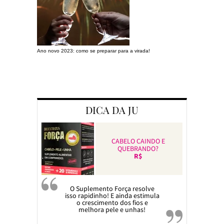
Ano novo 2023: como se preparar para a virada!
Preparando a c
DICA DA JU
CABELO CAINDO E
QUEBRANDO?
R$
O Suplemento Força resolve
isso rapidinho! E ainda estimula
o crescimento dos fios e
melhora pele e unhas!