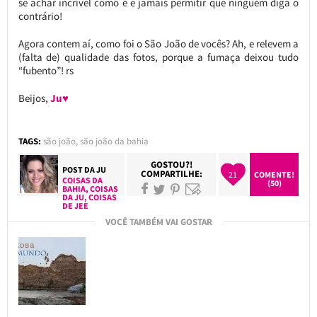
se achar incrível como é e jamais permitir que ninguém diga o
contrário!
Agora contem aí, como foi o São João de vocês? Ah, e relevem a
(falta de) qualidade das fotos, porque a fumaça deixou tudo
“fubento”! rs
Beijos,
Ju♥
TAGS:
são joão
,
são joão da bahia
GOSTOU?!
POST DA
JU
COMPARTILHE:
21
COMENTE!
COISAS DA
(50)
BAHIA
,
COISAS
DA JU
,
COISAS
DE JEE
VOCÊ TAMBÉM VAI GOSTAR