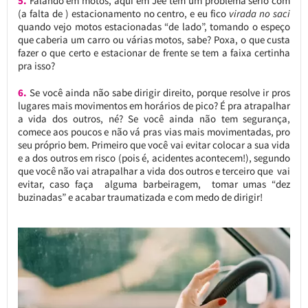
5.
Falando em motos, aqui em Jee tem um problema sério com
(a falta de ) estacionamento no centro, e eu fico
virada no saci
quando vejo motos estacionadas “de lado”, tomando o espeço
que caberia um carro ou várias motos, sabe? Poxa, o que custa
fazer o que certo e estacionar de frente se tem a faixa certinha
pra isso?
6.
Se você ainda não sabe dirigir direito, porque resolve ir pros
lugares mais movimentos em horários de pico? É pra atrapalhar
a vida dos outros, né? Se você ainda não tem segurança,
comece aos poucos e não vá pras vias mais movimentadas, pro
seu próprio bem. Primeiro que você vai evitar colocar a sua vida
e a dos outros em risco (pois é, acidentes acontecem!), segundo
que você não vai atrapalhar a vida dos outros e terceiro que vai
evitar, caso faça alguma barbeiragem, tomar umas “dez
buzinadas” e acabar traumatizada e com medo de dirigir!