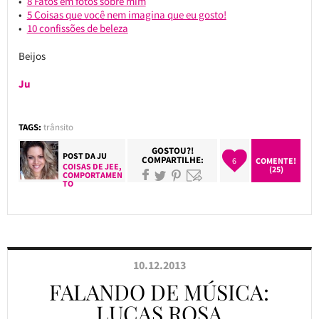
8 Fatos em fotos sobre mim
5 Coisas que você nem imagina que eu gosto!
10 confissões de beleza
Beijos
Ju
TAGS:
trânsito
GOSTOU?!
POST DA
JU
COMPARTILHE:
6
COMENTE!
COISAS DE JEE
,
(25)
COMPORTAMEN
TO
10.12.2013
FALANDO DE MÚSICA:
LUCAS ROSA