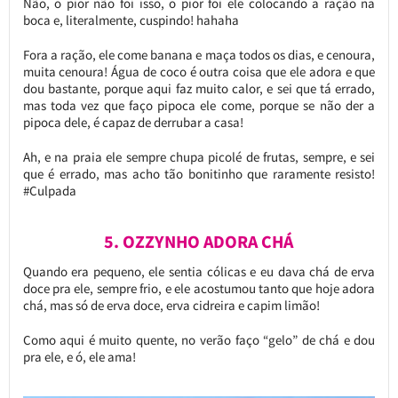
Não, o pior não foi isso, o pior foi ele colocando a ração na
boca e, literalmente, cuspindo! hahaha
Fora a ração, ele come banana e maça todos os dias, e cenoura,
muita cenoura! Água de coco é outra coisa que ele adora e que
dou bastante, porque aqui faz muito calor, e sei que tá errado,
mas toda vez que faço pipoca ele come, porque se não der a
pipoca dele, é capaz de derrubar a casa!
Ah, e na praia ele sempre chupa picolé de frutas, sempre, e sei
que é errado, mas acho tão bonitinho que raramente resisto!
#Culpada
5. OZZYNHO ADORA CHÁ
Quando era pequeno, ele sentia cólicas e eu dava chá de erva
doce pra ele, sempre frio, e ele acostumou tanto que hoje adora
chá, mas só de erva doce, erva cidreira e capim limão!
Como aqui é muito quente, no verão faço “gelo” de chá e dou
pra ele, e ó, ele ama!