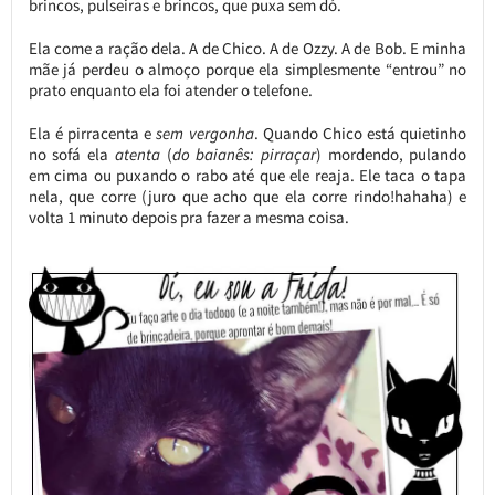
brincos, pulseiras e brincos, que puxa sem dó.
Ela come a ração dela. A de Chico. A de Ozzy. A de Bob. E minha
mãe já perdeu o almoço porque ela simplesmente “entrou” no
prato enquanto ela foi atender o telefone.
Ela é pirracenta e
sem vergonha
. Quando Chico está quietinho
no sofá ela
atenta
(
do baianês: pirraçar
) mordendo, pulando
em cima ou puxando o rabo até que ele reaja. Ele taca o tapa
nela, que corre (juro que acho que ela corre rindo!hahaha) e
volta 1 minuto depois pra fazer a mesma coisa.