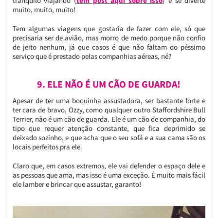
tranquilo viajando (
tem post aqui sobre isso
) e se diverte
muito, muito, muito!
Tem algumas viagens que gostaria de fazer com ele, só que
precisaria ser de avião, mas morro de medo porque não confio
de jeito nenhum, já que casos é que não faltam do péssimo
serviço que é prestado pelas companhias aéreas, né?
9. ELE NÃO É UM CÃO DE GUARDA!
Apesar de ter uma boquinha assustadora, ser bastante forte e
ter cara de bravo, Ozzy, como qualquer outro Staffordshire Bull
Terrier, não é um cão de guarda. Ele é um cão de companhia, do
tipo que requer atenção constante, que fica deprimido se
deixado sozinho, e que acha que o seu sofá e a sua cama são os
locais perfeitos pra ele.
Claro que, em casos extremos, ele vai defender o espaço dele e
as pessoas que ama, mas isso é uma exceção. É muito mais fácil
ele lamber e brincar que assustar, garanto!