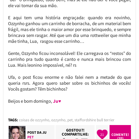
ele vai tomar da sua mão.
E aqui tem uma história engraçada: quando era novinho,
Ozzynho ganhou um carrinho de borracha, de um material bem
frágil, mas ele tinha o maior amor por esse brinquedo, e sempre
brincava sem rasgar. Até que um dia uma rottweiler que minha
mãe tinha, Lua, rasgou esse carrinho…
Gente, Ozzynho ficou inconsolável! Ele carregava os “restos” do
carrinho pra tudo quanto é canto e nunca mais brincou com
Lua. Mais leonino impossível, né? rs
Ufa, o post ficou enorme e não falei nem a metade do que
queria rsrs. Agora quero saber sobre os bichinhos de vocês!
Vocês gostam? Têm bichinhos?
Beijos e bom domingo,
Ju♥
TAGS:
coisas de ozzynho
,
ozzynho
,
pet
,
staffordshire bull terrier
GOSTOU?!
POST DA
JU
COMPARTILHE:
21
COMENTE!
PET
(35)