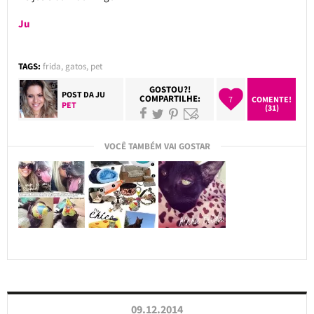
Ju
TAGS:
frida
,
gatos
,
pet
GOSTOU?!
POST DA
JU
COMPARTILHE:
7
COMENTE!
PET
(31)
VOCÊ TAMBÉM VAI GOSTAR
09.12.2014