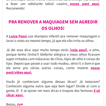
a fazer um esfoliante labial caseiro
nesse post aqui
.
Recomendo!
PRA REMOVER A MAQUIAGEM SEM AGREDIR
OS OLHOS!
A
Luiza Possi
usa shampoo infantil pra remover maquiagem e
lavar o rosto ao mesmo tempo, já que ele não irrita os olhos.
Já dei essa dica aqui muito tempo atrás
[veja aqui]
, e amo,
porque tenho (tinha?) blefarite alérgica e meus olhos ficavam
super irritados com máscaras de cílios, lápis de olho e coisas do
tipo. Depois que passei a usar tudo mudou, sério! E o bom é que
ele serve pra várias outras coisas, como mostrei
nesse
post/vídeo aqui.
Vocês já conheciam alguma dessas dicas? Já testaram?
Conhecem alguma outra que seja bem legal? Divide aí com a
gente, ô! E se quiser ver mais dicas e truques das famosas
é só
clicar aqui.
Beijos,
Ju♥