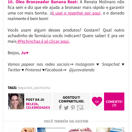
10. Óleo Bronzeador Banana Boat:
A Renata Molinaro não
fica sem e diz que ele ajuda a bronzear mais rápido e garantir
uma cor mais bonita. J
á usei e resenhei por aqui,
e o danado
realmente é bem bom!
Vocês usam algum desses produtos? Gostam? Qual outro
achadinho de farmácia vocês indicam? Quero saber! E pra ver
mais
#Pechinchas é só clicar aqui.
Beijos,
Ju♥
Vamos papear nas redes sociais⇒ Instagram ♥ Snapchat ♥
Twitter ♥ Pinterest ♥Facebook⇒ @jurovalendo
TAGS:
bepantol
,
pechincha
GOSTOU?!
POST DA
JU
COMPARTILHE:
64
COMENTE!
BELEZA
,
(7)
CELEBRIDADES
VOCÊ TAMBÉM VAI GOSTAR