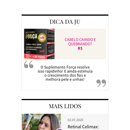
Preparando a c
DICA DA JU
CABELO CAINDO E
QUEBRANDO?
R$
O Suplemento Força resolve
isso rapidinho! E ainda estimula
o crescimento dos fios e
melhora pele e unhas!
MAIS LIDOS
02.07.2026
Retinal Celimax: