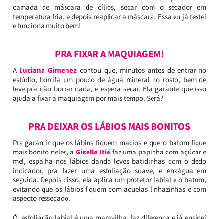
camada de máscara de cílios, secar com o secador em
temperatura fria, e depois reaplicar a máscara. Essa eu já testei
e funciona muito bem!
PRA FIXAR A MAQUIAGEM!
A
Luciana Gimenez
contou que, minutos antes de entrar no
estúdio, borrifa um pouco de água mineral no rosto, bem de
leve pra não borrar nada, e espera secar. Ela garante que isso
ajuda a fixar a maquiagem por mais tempo. Será?
PRA DEIXAR OS LÁBIOS MAIS BONITOS
Pra garantir que os lábios fiquem macios e que o batom fique
mais bonito neles, a
Giselle Itié
faz uma papinha com açúcar e
mel, espalha nos lábios dando leves batidinhas com o dedo
indicador, pra fazer uma esfoliação suave, e enxágua em
seguida. Depois disso, ela aplica um protetor labial e o batom,
evitando que os lábios fiquem com aquelas linhazinhas e com
aspecto ressecado.
Ó, esfoliação labial é uma maravilha, faz diferença e já ensinei