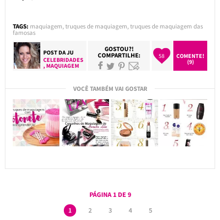
TAGS:
maquiagem
,
truques de maquiagem
,
truques de maquiagem das
famosas
GOSTOU?!
POST DA
JU
COMPARTILHE:
58
COMENTE!
CELEBRIDADES
(9)
,
MAQUIAGEM
VOCÊ TAMBÉM VAI GOSTAR
PÁGINA 1 DE 9
1
2
3
4
5