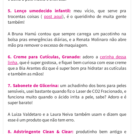
5. Lenço umedecido infantil:
meu vício, que serve pra
trocentas coisas (
post aqui
), é o queridinho de muita gente
também!
A Bruna Hamú contou que sempre carrega um pacotinho na
bolsa pras emergências diárias, e a Renata Molinaro não abre
mão pra remover o excesso de maquiagem.
6. Creme para Cutículas, Granado:
adoro a
cerinha dessa
linha
, que é super gostosa, e fiquei bem curiosa com esse creme
que a Bia Arantes diz que é super bom pra hidratar as cutículas
e também as mãos!
7. Sabonete de Glicerina:
um achadinho dos bons para peles
sensíveis, usei bastante quando fiz o Laser de CO2 Fracionado, e
funciona muito quando o ácido irrita a pele, sabe? Adoro e é
super barato!
A Luiza Valdetaro e a Laura Neiva também usam e dizem que
esse é um produto que não tem erro.
8. Adstringente Clean & Clear:
produtinho bem antigo e