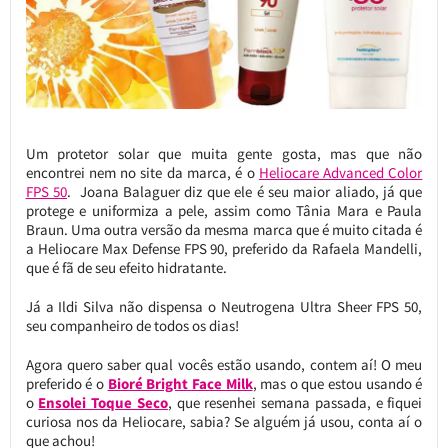
Um protetor solar que muita gente gosta, mas que não
encontrei nem no site da marca, é o
Heliocare Advanced Color
FPS 50
.
Joana Balaguer diz que ele é seu maior aliado, já que
protege e uniformiza a pele, assim como Tânia Mara e Paula
Braun. Uma outra versão da mesma marca que é muito citada é
a Heliocare Max Defense FPS 90, preferido da Rafaela Mandelli,
que é fã de seu efeito hidratante.
Já a Ildi Silva não dispensa o Neutrogena Ultra Sheer FPS 50,
seu companheiro de todos os dias!
Agora quero saber qual vocês estão usando, contem aí! O meu
preferido é o
Bioré Bright Face Milk
, mas o que estou usando é
o
Ensolei Toque Seco
, que resenhei semana passada, e fiquei
curiosa nos da Heliocare, sabia? Se alguém já usou, conta aí o
que achou!