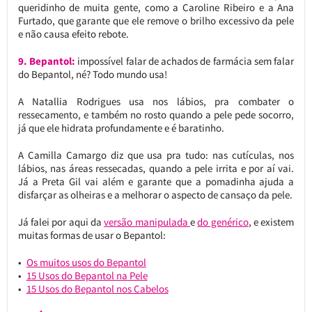
queridinho de muita gente, como a Caroline Ribeiro e a Ana
Furtado, que garante que ele remove o brilho excessivo da pele
e não causa efeito rebote.
9. Bepantol:
impossível falar de achados de farmácia sem falar
do Bepantol, né? Todo mundo usa!
A Natallia Rodrigues usa nos lábios, pra combater o
ressecamento, e também no rosto quando a pele pede socorro,
já que ele hidrata profundamente e é baratinho.
A Camilla Camargo diz que usa pra tudo: nas cutículas, nos
lábios, nas áreas ressecadas, quando a pele irrita e por aí vai.
Já a Preta Gil vai além e garante que a pomadinha ajuda a
disfarçar as olheiras e a melhorar o aspecto de cansaço da pele.
Já falei por aqui da
versão manipulada
e
do genérico
, e existem
muitas formas de usar o Bepantol:
Os muitos usos do Bepantol
15 Usos do Bepantol na Pele
15 Usos do Bepantol nos Cabelos