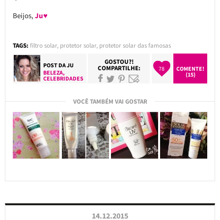
Beijos,
Ju♥
TAGS:
filtro solar
,
protetor solar
,
protetor solar das famosas
GOSTOU?!
POST DA
JU
COMPARTILHE:
78
COMENTE!
BELEZA
,
(15)
CELEBRIDADES
VOCÊ TAMBÉM VAI GOSTAR
14.12.2015