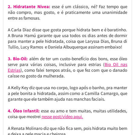
2. Hidratante Nivea:
esse é um clássico, né? Faz tempo que
não compro, mas gosto, e é praticamente uma unanimidade
entre as famosas.
A Carla Diaz disse que gosta porque hidrata bem e é baratinho.
A Bruna Hamú garante que usa todos os dias antes de dormir
para manter a pele hidratada, coisa que Laryssa Dias, Bruna di
Tullio, Lucy Ramos e Daniela Albuquerque assinam embaixo!
3. Bio-Oil:
além de ter um custo-benefício dos bons, esse óleo
serve para várias coisas, inclusive para estrias (
Bio Oil nas
Estrias
), como falei tempos atrás, o que fez com que o danado
caísse no gosto da mulherada.
A Kelly Key diz que usa no corpo, logo após o banho, pra manter
a pele bonita a hidratada, assim como a Camilla Camargo, que
garante que ele também ajuda nas manchas faciais.
4. Óleo Infantil:
esse eu amo e tem muitas, muitas utilidades,
coisa que mostrei
nesse post/vídeo aqui.
A Renata Molinaro diz que não fica sem, pois hidrata muito bem
e deixa a pele macia e cheirosa.