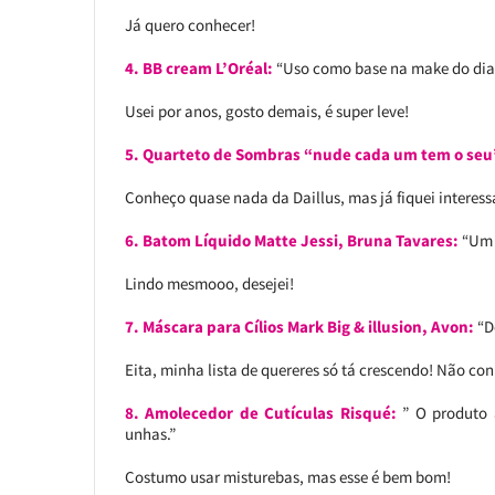
Já quero conhecer!
4. BB cream L’Oréal:
“Uso como base na make do dia 
Usei por anos, gosto demais, é super leve!
5. Quarteto de Sombras “nude cada um tem o seu”
Conheço quase nada da Daillus, mas já fiquei interess
6. Batom Líquido Matte Jessi, Bruna Tavares:
“Um c
Lindo mesmooo, desejei!
7. Máscara para Cílios Mark Big & illusion, Avon:
“De
Eita, minha lista de quereres só tá crescendo! Não con
8. Amolecedor de Cutículas Risqué:
” O produto 
unhas.”
Costumo usar misturebas, mas esse é bem bom!