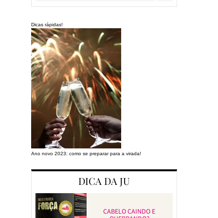
Dicas rápidas!
Ano novo 2023: como se preparar para a virada!
Preparando a cas
DICA DA JU
CABELO CAINDO E