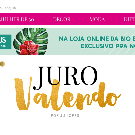
s
english
MULHER DE 30
DECOR
MODA
DIE