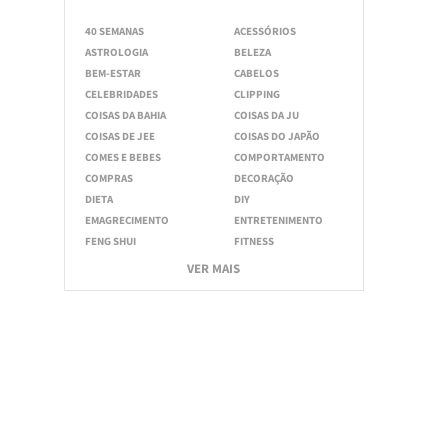
40 SEMANAS
ACESSÓRIOS
ASTROLOGIA
BELEZA
BEM-ESTAR
CABELOS
CELEBRIDADES
CLIPPING
COISAS DA BAHIA
COISAS DA JU
COISAS DE JEE
COISAS DO JAPÃO
COMES E BEBES
COMPORTAMENTO
COMPRAS
DECORAÇÃO
DIETA
DIY
EMAGRECIMENTO
ENTRETENIMENTO
FENG SHUI
FITNESS
VER MAIS