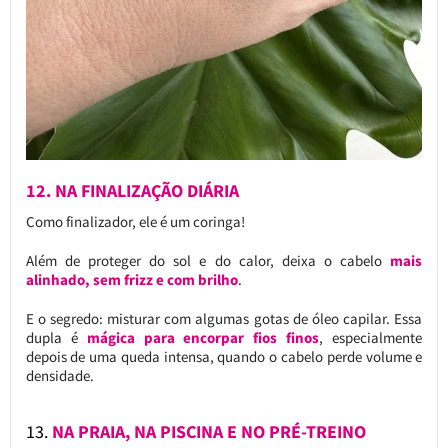
12.
NA FINALIZAÇÃO DIÁRIA
Como finalizador, ele é um coringa!
Além de proteger do sol e do calor, deixa o cabelo
mais
alinhado, sem frizz e com brilho
.
E o segredo: misturar com algumas gotas de óleo capilar. Essa
dupla é
mágica para encorpar fios finos
, especialmente
depois de uma queda intensa, quando o cabelo perde volume e
densidade.
13.
NA PRAIA, NA PISCINA E NO PRÉ-TREINO