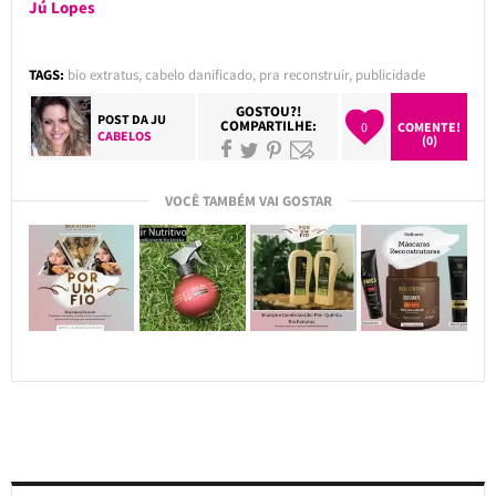
Jú Lopes
TAGS:
bio extratus
,
cabelo danificado
,
pra reconstruir
,
publicidade
GOSTOU?!
POST DA
JU
COMPARTILHE:
0
COMENTE!
CABELOS
(0)
VOCÊ TAMBÉM VAI GOSTAR