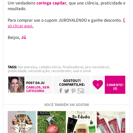
Um verdadeiro
coringa capilar
, que une ciência, praticidade e
resultado.
Para comprar use o cupom JUROVALENDO e ganhe desconto.
É
só clicar aqui.
Beijos,
Jú
TAGS:
bio extratus
,
cabelos loiros
,
finalizadores
,
pra reconstruir
,
publicidade
,
reconstrução
,
reconstrutor
,
usei e amei
GOSTOU?!
POST DA
JU
COMPARTILHE:
0
COMENTE!
CABELOS
,
SEM
(0)
CATEGORIA
VOCÊ TAMBÉM VAI GOSTAR