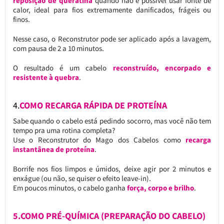
reposição de queratina
quando não é possível usar fonte de
calor, ideal para fios extremamente danificados, frágeis ou
finos.
Nesse caso, o Reconstrutor pode ser aplicado após a lavagem,
com pausa de 2 a 10 minutos.
O resultado é um cabelo
reconstruído, encorpado e
resistente à quebra
.
4.
COMO RECARGA RÁPIDA DE PROTEÍNA
Sabe quando o cabelo está pedindo socorro, mas você não tem
tempo pra uma rotina completa?
Use o Reconstrutor do Mago dos Cabelos como
recarga
instantânea de proteína
.
Borrife nos fios limpos e úmidos, deixe agir por 2 minutos e
enxágue (ou não, se quiser o efeito leave-in).
Em poucos minutos, o cabelo ganha
força, corpo e brilho
.
5.COMO PRÉ-QUÍMICA (PREPARAÇÃO DO CABELO)