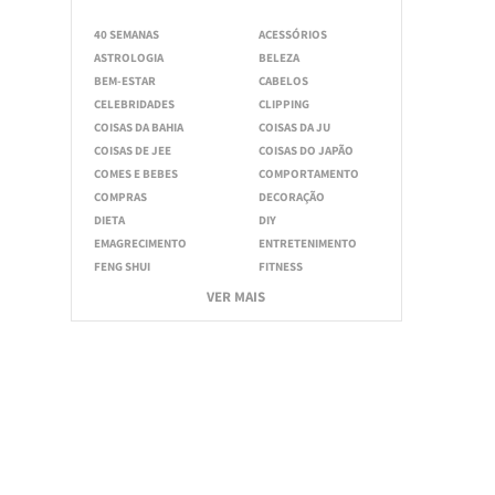
40 SEMANAS
ACESSÓRIOS
ASTROLOGIA
BELEZA
BEM-ESTAR
CABELOS
CELEBRIDADES
CLIPPING
COISAS DA BAHIA
COISAS DA JU
COISAS DE JEE
COISAS DO JAPÃO
COMES E BEBES
COMPORTAMENTO
COMPRAS
DECORAÇÃO
DIETA
DIY
EMAGRECIMENTO
ENTRETENIMENTO
FENG SHUI
FITNESS
VER MAIS