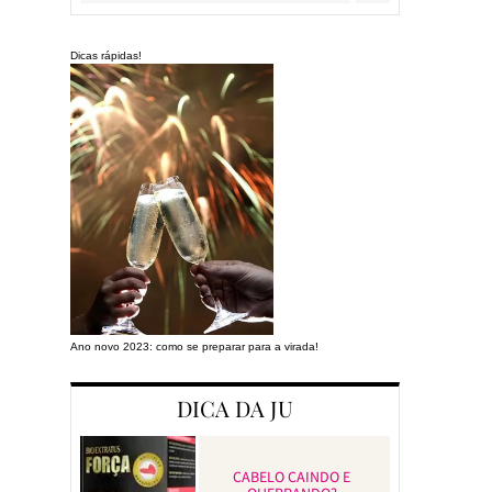
Dicas rápidas!
Ano novo 2023: como se preparar para a virada!
Preparando a cas
DICA DA JU
CABELO CAINDO E