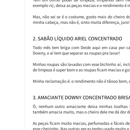
exemplo rs), deixa as peças macias e o rendimento é 
Mas, não sei se é o costume, gosto mais do cheiro 
minha cabeça, mas não é, sinto muita diferença, juro
2. SABÃO LÍQUIDO ARIEL CONCENTRADO
Todo mês tem briga com Deide aqui em casa por cau
Downy, e aí tem que separar as roupas pra lavar!
Minhas roupas são lavadas com esse bichinho aí, inclu
de limpeza é super bom e as roupas ficam macias e go
Minha reclamação é: o rendimento não é tãooo bom, e t
3. AMACIANTE DOWNY CONCENTRADO BRISA
Ó, nenhum outro amaciante deixa minhas toalhas 
também amacia muito, mas o cheiro dele me dá dor d
As peças ficam muito macias, perfumadas e fáceis d
esse cheirinho. Nas outras peças tenho usado muito o