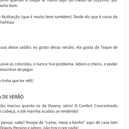
muito bom.
do Multiação (que é muito bom também)! Deide diz que é coisa da
! hahhaa
sa desse sabão: eu gosto dessa versão, ela gosta da Toque de
sive as coloridas, e nunca tive problema. Adoro o cheiro, o poder
stosinhas de pegar.
inha que ter refil!
 DE VERÃO
tão macias quanto os da Downy, sério! O Confort Concentrado
e cabeça, e até mainha acabou se rendendo!
e passar, sabe? Roupa de “cama, mesa e banho” aqui de casa tem
 Downy Passion e adoro, não troco por nada!