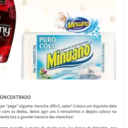
 CONCENTRADO
upa “pega” alguma mancha difícil, sabe? Coloco um tiquinho dele
com os dedos, deixo agir uns 5 minutinhos e depois coloco na
mente tira a grande maioria das manchas!
smo quando a roupa tá muito suja (as meias de Ozzynho, por