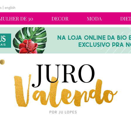
s
english
MULHER DE 30
DECOR
MODA
DIE