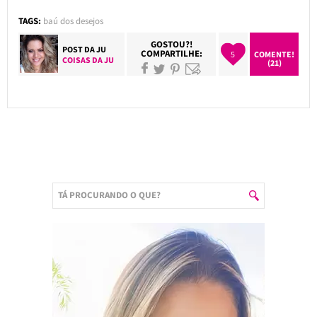
TAGS:
baú dos desejos
GOSTOU?!
POST DA
JU
COMPARTILHE:
5
COMENTE!
COISAS DA JU
(21)