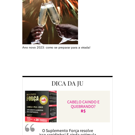
Ano novo 2023: como se preparar para a virada!
Preparando a c
DICA DA JU
CABELO CAINDO E
QUEBRANDO?
R$
O Suplemento Força resolve
isso rapidinho! E ainda estimula