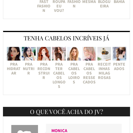
FAST
ROUPA
FASHIO
MESMA
BLOGU
BAHIA
FASHIO
EU
N
EIRA
N
VOU?
TENHA CABELOS INCRÍVEIS JÁ
PRA
PRA
PRA
PRA
PRA
PRA
RECEIT
PENTE
HIDRAT
NUTRI
RECON
TER
CABEL
CABEL
INHAS
ADOS
AR
R
STRUI
CABEL
OS
OS
MILAG
R
OS
LOIRO
RESSE
ROSAS
LONGO
S
CADOS
S
O QUE VOCÊ ACHA DO JV?
MONICA