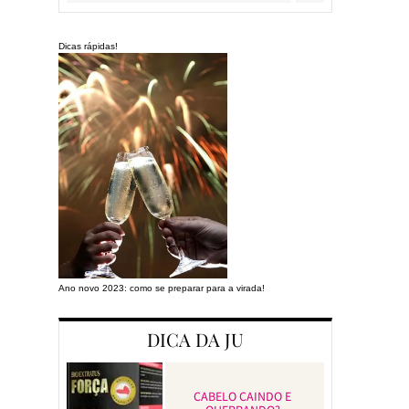
Dicas rápidas!
Ano novo 2023: como se preparar para a virada!
Preparando a cas
DICA DA JU
CABELO CAINDO E