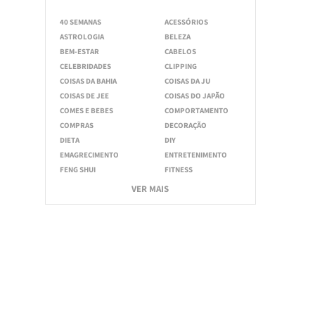
40 SEMANAS
ACESSÓRIOS
ASTROLOGIA
BELEZA
BEM-ESTAR
CABELOS
CELEBRIDADES
CLIPPING
COISAS DA BAHIA
COISAS DA JU
COISAS DE JEE
COISAS DO JAPÃO
COMES E BEBES
COMPORTAMENTO
COMPRAS
DECORAÇÃO
DIETA
DIY
EMAGRECIMENTO
ENTRETENIMENTO
FENG SHUI
FITNESS
VER MAIS