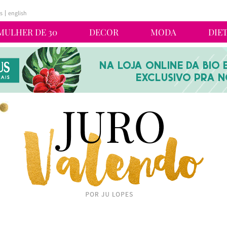
s
english
MULHER DE 30
DECOR
MODA
DIE