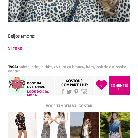
Beijos amores
Si Yoko
TAGS:
animal print
,
birbby
,
c&a
,
calça branca
,
h&m
,
look do dia
,
sonho
dos pés
GOSTOU?!
POST DA
COMPARTILHE:
6
COMENTE!
EDITORIAL
(10)
LOOK DO DIA
,
MODA
VOCÊ TAMBÉM VAI GOSTAR