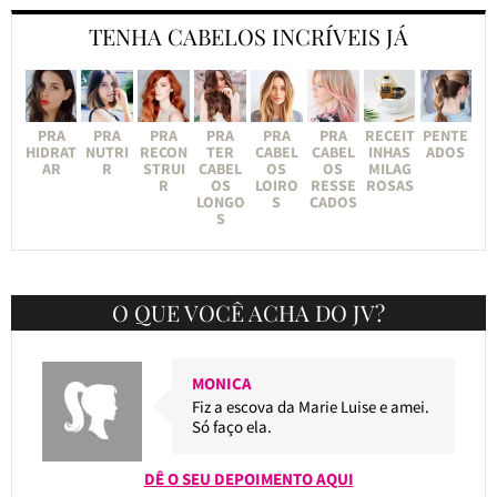
TENHA CABELOS INCRÍVEIS JÁ
PRA
PRA
PRA
PRA
PRA
PRA
RECEIT
PENTE
HIDRAT
NUTRI
RECON
TER
CABEL
CABEL
INHAS
ADOS
AR
R
STRUI
CABEL
OS
OS
MILAG
R
OS
LOIRO
RESSE
ROSAS
LONGO
S
CADOS
S
O QUE VOCÊ ACHA DO JV?
MONICA
Fiz a escova da Marie Luise e amei.
Só faço ela.
DÊ O SEU DEPOIMENTO AQUI