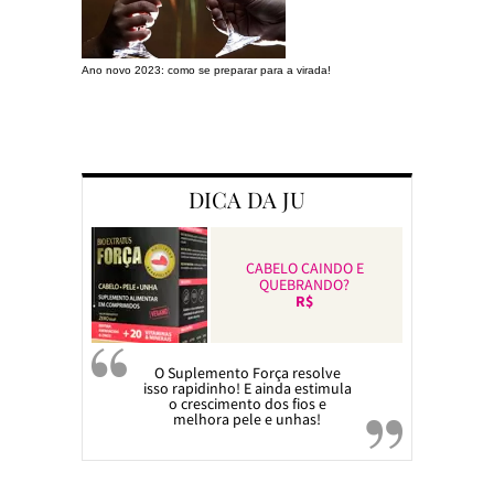
Ano novo 2023: como se preparar para a virada!
Preparando a c
DICA DA JU
CABELO CAINDO E
QUEBRANDO?
R$
O Suplemento Força resolve
isso rapidinho! E ainda estimula
o crescimento dos fios e
melhora pele e unhas!