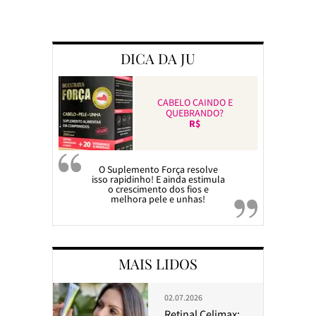
Preparando a c
DICA DA JU
CABELO CAINDO E
QUEBRANDO?
R$
O Suplemento Força resolve
isso rapidinho! E ainda estimula
o crescimento dos fios e
melhora pele e unhas!
MAIS LIDOS
02.07.2026
Retinal Celimax: