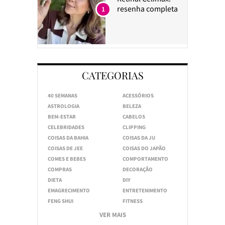
resenha completa
1
CATEGORIAS
40 SEMANAS
ACESSÓRIOS
ASTROLOGIA
BELEZA
BEM-ESTAR
CABELOS
CELEBRIDADES
CLIPPING
COISAS DA BAHIA
COISAS DA JU
COISAS DE JEE
COISAS DO JAPÃO
COMES E BEBES
COMPORTAMENTO
COMPRAS
DECORAÇÃO
DIETA
DIY
EMAGRECIMENTO
ENTRETENIMENTO
FENG SHUI
FITNESS
VER MAIS