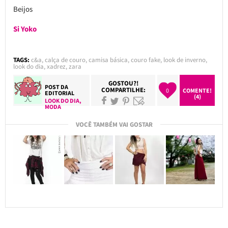
Beijos
Si Yoko
TAGS:
c&a
,
calça de couro
,
camisa básica
,
couro fake
,
look de inverno
,
look do dia
,
xadrez
,
zara
GOSTOU?!
POST DA
COMPARTILHE:
0
COMENTE!
EDITORIAL
(4)
LOOK DO DIA
,
MODA
VOCÊ TAMBÉM VAI GOSTAR