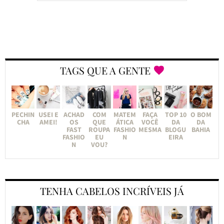
TAGS QUE A GENTE
PECHIN
USEI E
ACHAD
COM
MATEM
FAÇA
TOP 10
O BOM
CHA
AMEI!
OS
QUE
ÁTICA
VOCÊ
DA
DA
FAST
ROUPA
FASHIO
MESMA
BLOGU
BAHIA
FASHIO
EU
N
EIRA
N
VOU?
TENHA CABELOS INCRÍVEIS JÁ