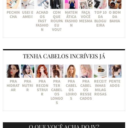
PECHIN
USEI E
ACHAD
COM
MATEM
FAÇA
TOP 10
O BOM
CHA
AMEI!
OS
QUE
ÁTICA
VOCÊ
DA
DA
FAST
ROUPA
FASHIO
MESMA
BLOGU
BAHIA
FASHIO
EU
N
EIRA
N
VOU?
TENHA CABELOS INCRÍVEIS JÁ
PRA
PRA
PRA
PRA
PRA
PRA
RECEIT
PENTE
HIDRAT
NUTRI
RECON
TER
CABEL
CABEL
INHAS
ADOS
AR
R
STRUI
CABEL
OS
OS
MILAG
R
OS
LOIRO
RESSE
ROSAS
LONGO
S
CADOS
S
O QUE VOCÊ ACHA DO JV?