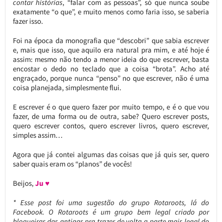
contar histórias
, “falar com as pessoas”, só que nunca soube
exatamente “o que”, e muito menos como faria isso, se saberia
fazer isso.
Foi na época da monografia que “descobri” que sabia escrever
e, mais que isso, que aquilo era natural pra mim, e até hoje é
assim: mesmo não tendo a menor ideia do que escrever, basta
encostar o dedo no teclado que a coisa “brota”. Acho até
engraçado, porque nunca “penso” no que escrever, não é uma
coisa planejada, simplesmente flui.
E escrever é o que quero fazer por muito tempo, e é o que vou
fazer, de uma forma ou de outra, sabe? Quero escrever posts,
quero escrever contos, quero escrever livros, quero escrever,
simples assim…
Agora que já contei algumas das coisas que já quis ser, quero
saber quais eram os “planos” de vocês!
Beijos,
Ju ♥
* Esse post foi uma sugestão do grupo Rotaroots, lá do
Facebook. O Rotaroots é um grupo bem legal criado por
blogueiras das antigas pra trazer de volta a parte mais legal do