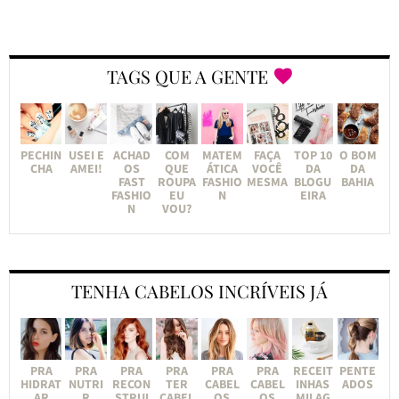
TAGS QUE A GENTE
PECHIN
USEI E
ACHAD
COM
MATEM
FAÇA
TOP 10
O BOM
CHA
AMEI!
OS
QUE
ÁTICA
VOCÊ
DA
DA
FAST
ROUPA
FASHIO
MESMA
BLOGU
BAHIA
FASHIO
EU
N
EIRA
N
VOU?
TENHA CABELOS INCRÍVEIS JÁ
PRA
PRA
PRA
PRA
PRA
PRA
RECEIT
PENTE
HIDRAT
NUTRI
RECON
TER
CABEL
CABEL
INHAS
ADOS
AR
R
STRUI
CABEL
OS
OS
MILAG