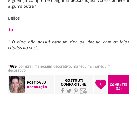
Alguém já comprou em alguma dessas lojas? Vocês conhecem
alguma outra?
Beijos
Ju
* O blog não possui nenhum tipo de vínculo com as lojas
citadas no post.
TAGS:
comprar manequim decorativo
,
manequim
,
manequim
decorativo
GOSTOU?!
POST DA
JU
COMPARTILHE:
5
COMENTE!
DECORAÇÃO
(12)