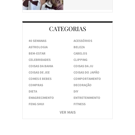
CATEGORIAS
40 SEMANAS
ACESSÓRIOS
ASTROLOGIA
BELEZA
BEM-ESTAR
CABELOS
CELEBRIDADES
CLIPPING
COISAS DA BAHIA
COISAS DA JU
COISAS DE JEE
COISAS DO JAPÃO
COMES E BEBES
COMPORTAMENTO
COMPRAS
DECORAÇÃO
DIETA
DIY
EMAGRECIMENTO
ENTRETENIMENTO
FENG SHUI
FITNESS
VER MAIS