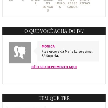
R
OS
LOIRO
RESSE
ROSAS
LONGO
S
CADOS
S
O QUE VOCÊ ACHA DO JV?
MONICA
Fiz a escova da Marie Luise e amei.
Só faço ela.
DÊ O SEU DEPOIMENTO AQUI
TEM QUE TER