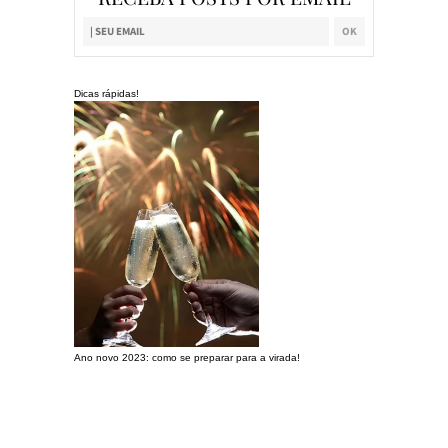
Dicas rápidas!
Ano novo 2023: como se preparar para a virada!
Preparando a c