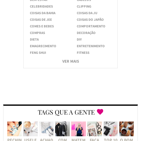
CELEBRIDADES
CLIPPING
COISAS DA BAHIA
COISAS DA JU
COISAS DE JEE
COISAS DO JAPÃO
COMES E BEBES
COMPORTAMENTO
COMPRAS
DECORAÇÃO
DIETA
DIY
EMAGRECIMENTO
ENTRETENIMENTO
FENG SHUI
FITNESS
VER MAIS
TAGS QUE A GENTE
PECHIN
USEI E
ACHAD
COM
MATEM
FAÇA
TOP 10
O BOM