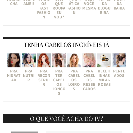
CHA
AMEI!
OS
QUE
ÁTICA
VOCÊ
DA
DA
FAST
ROUPA
FASHIO
MESMA
BLOGU
BAHIA
FASHIO
EU
N
EIRA
N
VOU?
TENHA CABELOS INCRÍVEIS JÁ
PRA
PRA
PRA
PRA
PRA
PRA
RECEIT
PENTE
HIDRAT
NUTRI
RECON
TER
CABEL
CABEL
INHAS
ADOS
AR
R
STRUI
CABEL
OS
OS
MILAG
R
OS
LOIRO
RESSE
ROSAS
LONGO
S
CADOS
S
O QUE VOCÊ ACHA DO JV?