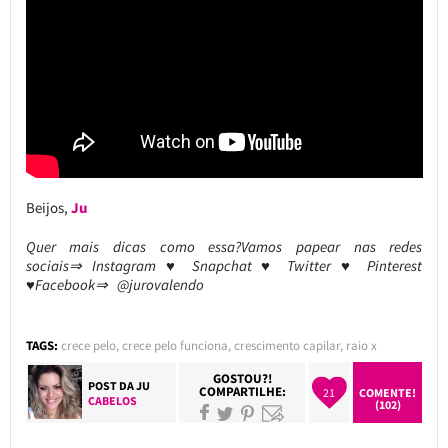
Beijos,
Ju
Quer mais dicas como essa?Vamos papear nas redes
sociais⇒ Instagram ♥ Snapchat ♥ Twitter ♥ Pinterest
♥Facebook⇒ @jurovalendo
TAGS:
crece pelo
,
crece pelo funciona
,
crescimento capilar
,
raio x
GOSTOU?!
POST DA
JU
COMPARTILHE:
21
COMENTE!
CABELOS
(102)