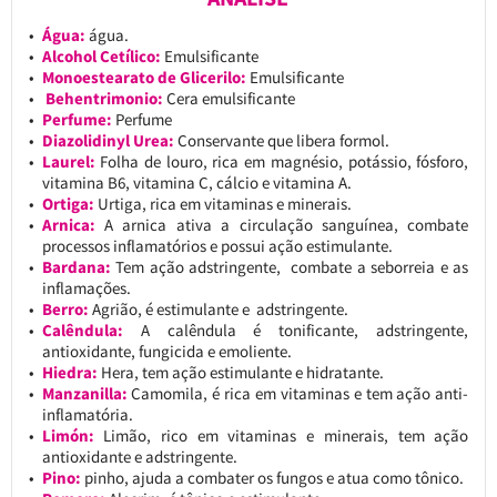
Água:
água.
Alcohol Cetílico:
Emulsificante
Monoestearato de Glicerilo:
Emulsificante
Behentrimonio:
Cera emulsificante
Perfume:
Perfume
Diazolidinyl Urea:
Conservante que libera formol.
Laurel:
Folha de louro, rica em magnésio, potássio, fósforo,
vitamina B6, vitamina C, cálcio e vitamina A.
Ortiga:
Urtiga, rica em vitaminas e minerais.
Arnica:
A arnica ativa a circulação sanguínea, combate
processos inflamatórios e possui ação estimulante.
Bardana:
Tem ação adstringente, combate a seborreia e as
inflamações.
Berro:
Agrião, é estimulante e adstringente.
Calêndula:
A calêndula é tonificante, adstringente,
antioxidante, fungicida e emoliente.
Hiedra:
Hera, tem ação estimulante e hidratante.
Manzanilla:
Camomila, é rica em vitaminas e tem ação anti-
inflamatória.
Limón:
Limão, rico em vitaminas e minerais, tem ação
antioxidante e adstringente.
Pino:
pinho, ajuda a combater os fungos e atua como tônico.