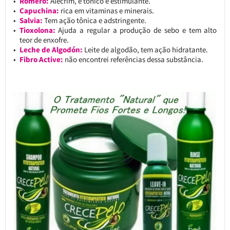
Romero:
Alecrim, é tônico e estimulante.
Capuchina:
rica em vitaminas e minerais.
Salvia:
Tem ação tônica e adstringente.
Tioxolona:
Ajuda a regular a produção de sebo e tem alto
teor de enxofre.
Leche de Algodón:
Leite de algodão, tem ação hidratante.
Fibro Active:
não encontrei referências dessa substância.