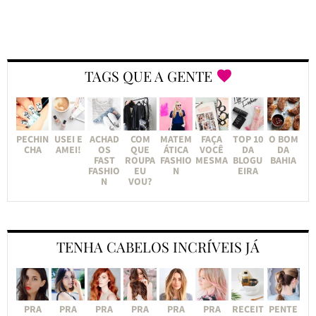
TAGS QUE A GENTE
PECHIN
USEI E
ACHAD
COM
MATEM
FAÇA
TOP 10
O BOM
CHA
AMEI!
OS
QUE
ÁTICA
VOCÊ
DA
DA
FAST
ROUPA
FASHIO
MESMA
BLOGU
BAHIA
FASHIO
EU
N
EIRA
N
VOU?
TENHA CABELOS INCRÍVEIS JÁ
PRA
PRA
PRA
PRA
PRA
PRA
RECEIT
PENTE