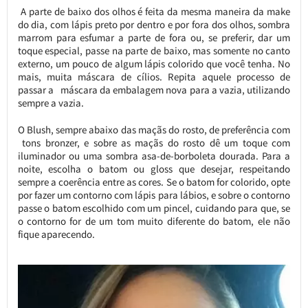
A parte de baixo dos olhos é feita da mesma maneira da make
do dia, com lápis preto por dentro e por fora dos olhos, sombra
marrom para esfumar a parte de fora ou, se preferir, dar um
toque especial, passe na parte de baixo, mas somente no canto
externo, um pouco de algum lápis colorido que você tenha. No
mais, muita máscara de cílios. Repita aquele processo de
passar a máscara da embalagem nova para a vazia, utilizando
sempre a vazia.
O Blush, sempre abaixo das maçãs do rosto, de preferência com
tons bronzer, e sobre as maçãs do rosto dê um toque com
iluminador ou uma sombra asa-de-borboleta dourada. Para a
noite, escolha o batom ou gloss que desejar, respeitando
sempre a coerência entre as cores. Se o batom for colorido, opte
por fazer um contorno com lápis para lábios, e sobre o contorno
passe o batom escolhido com um pincel, cuidando para que, se
o contorno for de um tom muito diferente do batom, ele não
fique aparecendo.