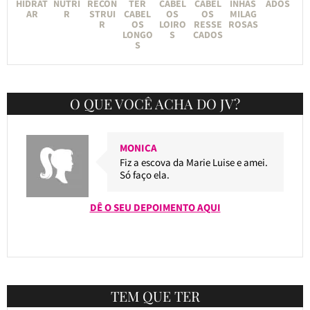
HIDRAT
NUTRI
RECON
TER
CABEL
CABEL
INHAS
ADOS
AR
R
STRUI
CABEL
OS
OS
MILAG
R
OS
LOIRO
RESSE
ROSAS
LONGO
S
CADOS
S
O QUE VOCÊ ACHA DO JV?
MONICA
Fiz a escova da Marie Luise e amei.
Só faço ela.
DÊ O SEU DEPOIMENTO AQUI
TEM QUE TER