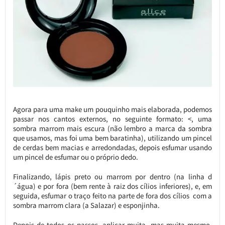
Agora para uma make um pouquinho mais elaborada, podemos
passar nos cantos externos, no seguinte formato: <, uma
sombra marrom mais escura (não lembro a marca da sombra
que usamos, mas foi uma bem baratinha), utilizando um pincel
de cerdas bem macias e arredondadas, depois esfumar usando
um pincel de esfumar ou o próprio dedo.
Finalizando, lápis preto ou marrom por dentro (na linha d
´água) e por fora (bem rente à raiz dos cílios inferiores), e, em
seguida, esfumar o traço feito na parte de fora dos cílios com a
sombra marrom clara (a Salazar) e esponjinha.
Depois de todos os passos, aplicar muita, mas muita mesmo,