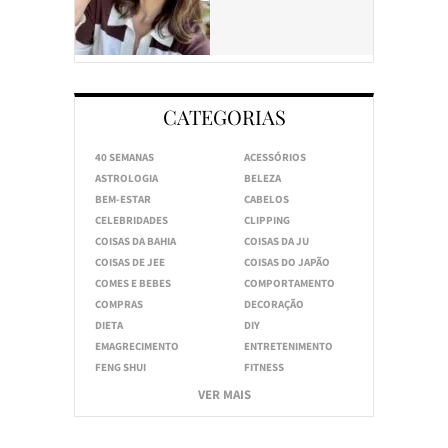
CATEGORIAS
40 SEMANAS
ACESSÓRIOS
ASTROLOGIA
BELEZA
BEM-ESTAR
CABELOS
CELEBRIDADES
CLIPPING
COISAS DA BAHIA
COISAS DA JU
COISAS DE JEE
COISAS DO JAPÃO
COMES E BEBES
COMPORTAMENTO
COMPRAS
DECORAÇÃO
DIETA
DIY
EMAGRECIMENTO
ENTRETENIMENTO
FENG SHUI
FITNESS
VER MAIS