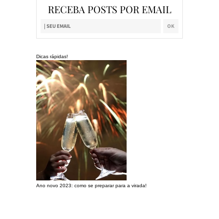
RECEBA POSTS POR EMAIL
Dicas rápidas!
Ano novo 2023: como se preparar para a virada!
Preparando a c