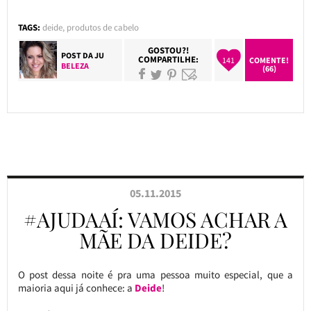
TAGS:
deide
,
produtos de cabelo
GOSTOU?!
POST DA
JU
COMPARTILHE:
141
COMENTE!
BELEZA
(66)
05.11.2015
#AJUDAAÍ: VAMOS ACHAR A
MÃE DA DEIDE?
O post dessa noite é pra uma pessoa muito especial, que a
maioria aqui já conhece: a
Deide
!