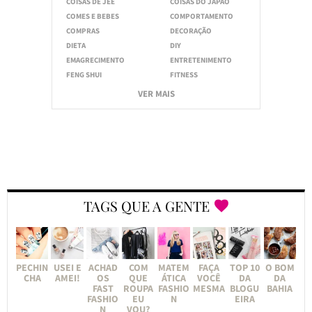
COISAS DE JEE
COISAS DO JAPÃO
COMES E BEBES
COMPORTAMENTO
COMPRAS
DECORAÇÃO
DIETA
DIY
EMAGRECIMENTO
ENTRETENIMENTO
FENG SHUI
FITNESS
VER MAIS
TAGS QUE A GENTE
PECHIN
USEI E
ACHAD
COM
MATEM
FAÇA
TOP 10
O BOM
CHA
AMEI!
OS
QUE
ÁTICA
VOCÊ
DA
DA
FAST
ROUPA
FASHIO
MESMA
BLOGU
BAHIA
FASHIO
EU
N
EIRA
N
VOU?