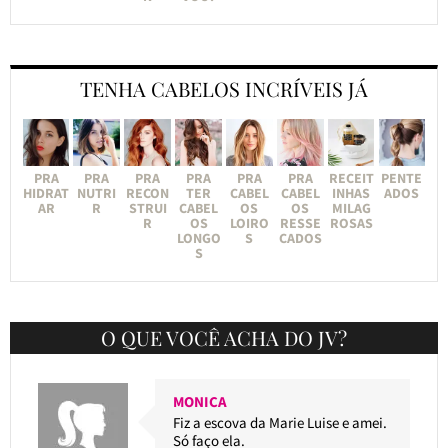
TENHA CABELOS INCRÍVEIS JÁ
PRA
PRA
PRA
PRA
PRA
PRA
RECEIT
PENTE
HIDRAT
NUTRI
RECON
TER
CABEL
CABEL
INHAS
ADOS
AR
R
STRUI
CABEL
OS
OS
MILAG
R
OS
LOIRO
RESSE
ROSAS
LONGO
S
CADOS
S
O QUE VOCÊ ACHA DO JV?
MONICA
Fiz a escova da Marie Luise e amei.
Só faço ela.