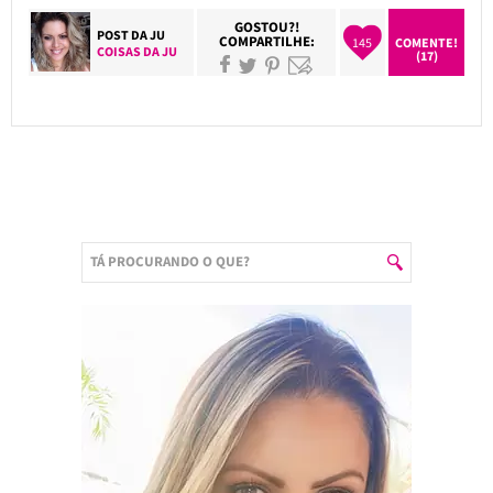
GOSTOU?!
POST DA
JU
COMPARTILHE:
145
COMENTE!
COISAS DA JU
(17)