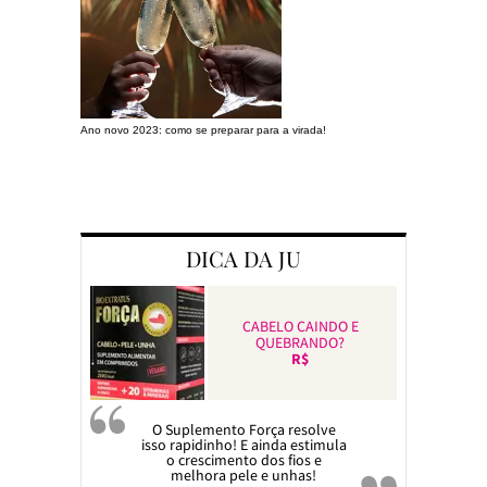
Ano novo 2023: como se preparar para a virada!
Preparando a c
DICA DA JU
CABELO CAINDO E
QUEBRANDO?
R$
O Suplemento Força resolve
isso rapidinho! E ainda estimula
o crescimento dos fios e
melhora pele e unhas!