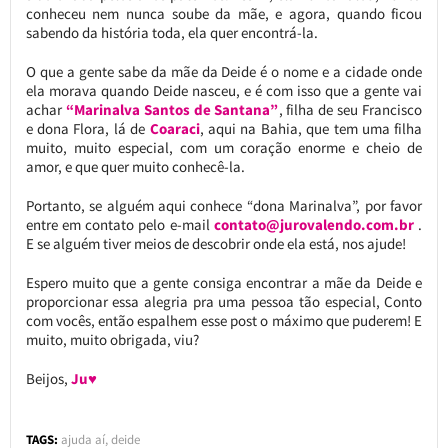
conheceu nem nunca soube da mãe, e agora, quando ficou
sabendo da história toda, ela quer encontrá-la.
O que a gente sabe da mãe da Deide é o nome e a cidade onde
ela morava quando Deide nasceu, e é com isso que a gente vai
achar
“Marinalva Santos de Santana”
, filha de seu Francisco
e dona Flora, lá de
Coaraci
, aqui na Bahia, que tem uma filha
muito, muito especial, com um coração enorme e cheio de
amor, e que quer muito conhecê-la.
Portanto, se alguém aqui conhece “dona Marinalva”, por favor
entre em contato pelo e-mail
contato@jurovalendo.com.br
.
E se alguém tiver meios de descobrir onde ela está, nos ajude!
Espero muito que a gente consiga encontrar a mãe da Deide e
proporcionar essa alegria pra uma pessoa tão especial, Conto
com vocês, então espalhem esse post o máximo que puderem! E
muito, muito obrigada, viu?
Beijos,
Ju♥
TAGS:
ajuda aí
,
deide