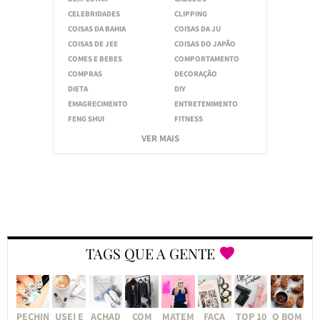
CELEBRIDADES
CLIPPING
COISAS DA BAHIA
COISAS DA JU
COISAS DE JEE
COISAS DO JAPÃO
COMES E BEBES
COMPORTAMENTO
COMPRAS
DECORAÇÃO
DIETA
DIY
EMAGRECIMENTO
ENTRETENIMENTO
FENG SHUI
FITNESS
VER MAIS
TAGS QUE A GENTE
PECHIN
USEI E
ACHAD
COM
MATEM
FAÇA
TOP 10
O BOM