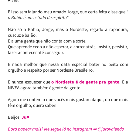
E isso sem falar do meu Amado Jorge, que certa feita disse que
“
a Bahia é um estado de espírito”.
Não só a Bahia, Jorge, mas o Nordeste, regado a rapadura,
cuscuz e baião.
E a uma gente que não conta com a sorte.
Que aprende cedo a não esperar, a correr atrás, insistir, persistir,
fazer acontecer até conseguir.
E nada melhor que nessa data especial bater no peito com
orgulho e respeito por ser Nordeste Brasileiro.
E nunca esquecer que
o Nordeste é de gente pra gente
. E a
NIVEA agora também é gente da gente.
Agora me contem o que vocês mais gostam daqui, do que mais
têm orgulho, quero saber!
Beijos,
Ju♥
Bora papear mais? Me segue lá no Instagram ⇒ @jurovalendo