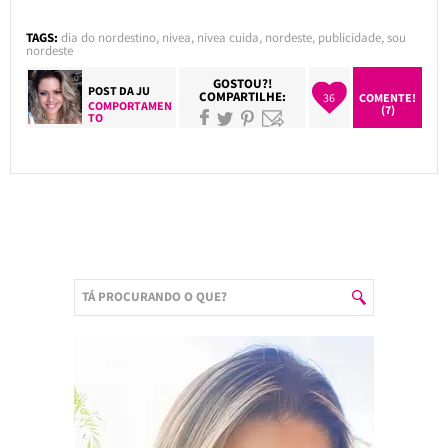
TAGS:
dia do nordestino
,
nivea
,
nivea cuida
,
nordeste
,
publicidade
,
sou
nordeste
GOSTOU?!
POST DA
JU
COMPARTILHE:
36
COMENTE!
COMPORTAMEN
(7)
TO