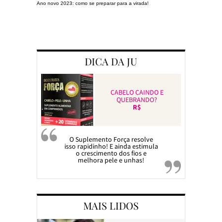
Ano novo 2023: como se preparar para a virada!
Preparando a c
DICA DA JU
CABELO CAINDO E
QUEBRANDO?
R$
O Suplemento Força resolve
isso rapidinho! E ainda estimula
o crescimento dos fios e
melhora pele e unhas!
MAIS LIDOS