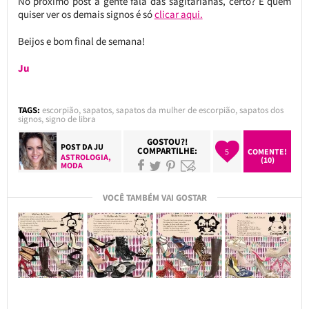
No próximo post a gente fala das sagitarianas, certo? E quem
quiser ver os demais signos é só
clicar aqui.
Beijos e bom final de semana!
Ju
TAGS:
escorpião
,
sapatos
,
sapatos da mulher de escorpião
,
sapatos dos
signos
,
signo de libra
GOSTOU?!
POST DA
JU
COMPARTILHE:
5
COMENTE!
ASTROLOGIA
,
(10)
MODA
VOCÊ TAMBÉM VAI GOSTAR