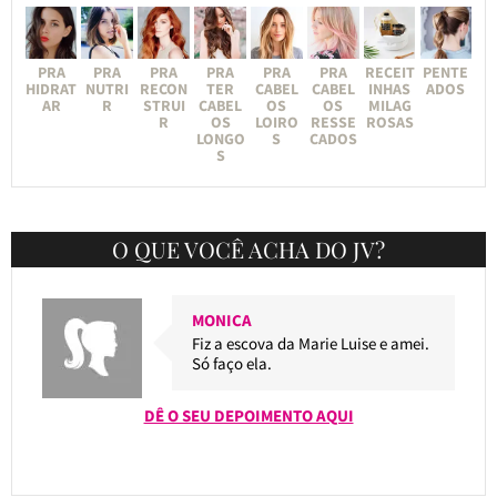
PRA
PRA
PRA
PRA
PRA
PRA
RECEIT
PENTE
HIDRAT
NUTRI
RECON
TER
CABEL
CABEL
INHAS
ADOS
AR
R
STRUI
CABEL
OS
OS
MILAG
R
OS
LOIRO
RESSE
ROSAS
LONGO
S
CADOS
S
O QUE VOCÊ ACHA DO JV?
MONICA
Fiz a escova da Marie Luise e amei.
Só faço ela.
DÊ O SEU DEPOIMENTO AQUI