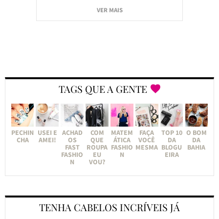
VER MAIS
TAGS QUE A GENTE
PECHIN
USEI E
ACHAD
COM
MATEM
FAÇA
TOP 10
O BOM
CHA
AMEI!
OS
QUE
ÁTICA
VOCÊ
DA
DA
FAST
ROUPA
FASHIO
MESMA
BLOGU
BAHIA
FASHIO
EU
N
EIRA
N
VOU?
TENHA CABELOS INCRÍVEIS JÁ