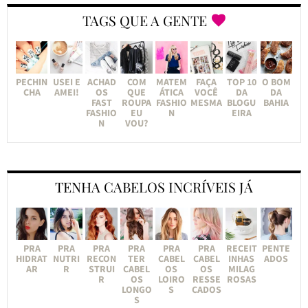
TAGS QUE A GENTE
PECHIN
USEI E
ACHAD
COM
MATEM
FAÇA
TOP 10
O BOM
CHA
AMEI!
OS
QUE
ÁTICA
VOCÊ
DA
DA
FAST
ROUPA
FASHIO
MESMA
BLOGU
BAHIA
FASHIO
EU
N
EIRA
N
VOU?
TENHA CABELOS INCRÍVEIS JÁ
PRA
PRA
PRA
PRA
PRA
PRA
RECEIT
PENTE
HIDRAT
NUTRI
RECON
TER
CABEL
CABEL
INHAS
ADOS
AR
R
STRUI
CABEL
OS
OS
MILAG
R
OS
LOIRO
RESSE
ROSAS
LONGO
S
CADOS
S