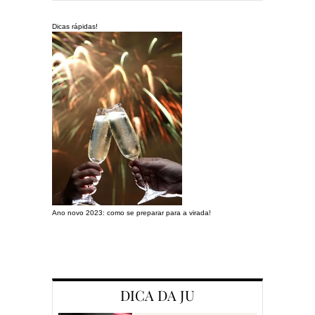
Dicas rápidas!
Ano novo 2023: como se preparar para a virada!
Preparando a c
DICA DA JU