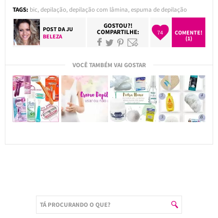
TAGS:
bic
,
depilação
,
depilação com lâmina
,
espuma de depilação
GOSTOU?!
POST DA
JU
COMPARTILHE:
74
COMENTE!
BELEZA
(1)
VOCÊ TAMBÉM VAI GOSTAR