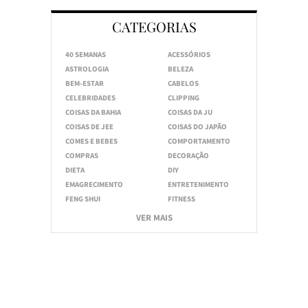
CATEGORIAS
40 SEMANAS
ACESSÓRIOS
ASTROLOGIA
BELEZA
BEM-ESTAR
CABELOS
CELEBRIDADES
CLIPPING
COISAS DA BAHIA
COISAS DA JU
COISAS DE JEE
COISAS DO JAPÃO
COMES E BEBES
COMPORTAMENTO
COMPRAS
DECORAÇÃO
DIETA
DIY
EMAGRECIMENTO
ENTRETENIMENTO
FENG SHUI
FITNESS
VER MAIS