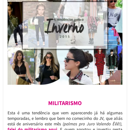
MILITARISMO
Esta é uma tendência que vem aparecendo já há algumas
temporadas, e lembro que bem no comecinho do JV, que aliás
está de aniversário este mês
(palmas pro Juro Valendo Êêê!),
falei do militarismo aqui
. E quem apostou e investiu nesta