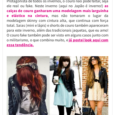
Protagonista de todos os invernos, o couro não pode faltar, seja
ele real ou fake. Neste inverno (aqui no Japão é inverno!)
as
calças de couro ganharam uma modelagem mais larguinha
e elástico na cintura
, mas não tomaram o lugar da
modelagem skinny com cintura alta, que continua com força
total. Saias (mini e lápis) e shorts de couro também apareceram
para este inverno, além das tradicionais jaquetas, que eu amo!
O couro fake também pode ser visto em alguns casos junto com
o militarismo, o que combina muito, e
já postei look aqui com
essa tendência.