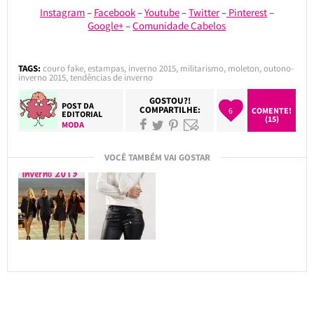
Instagram
–
Facebook
–
Youtube
–
Twitter
–
Pinterest
–
Google+
–
Comunidade Cabelos
TAGS:
couro fake
,
estampas
,
inverno 2015
,
militarismo
,
moleton
,
outono-
inverno 2015
,
tendências de inverno
GOSTOU?!
POST DA
COMPARTILHE:
6
COMENTE!
EDITORIAL
(15)
MODA
VOCÊ TAMBÉM VAI GOSTAR