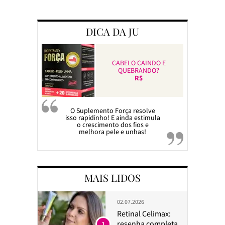
Preparando a c
DICA DA JU
CABELO CAINDO E
QUEBRANDO?
R$
O Suplemento Força resolve
isso rapidinho! E ainda estimula
o crescimento dos fios e
melhora pele e unhas!
MAIS LIDOS
02.07.2026
Retinal Celimax:
resenha completa
1