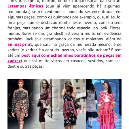
cores frias (preto, marron, bordo) características da estação.
Estampas étnicas
(que já vêm aparecendo há algumas
temporadas) se reinventando e podendo ser encontradas em
algumas peças, como os quimonos por exemplo, que, aliás, foi
uma peça que se destacou muito neste inverno, com ou sem
franjas, mas dando um charme todo especial ao look. Flores,
muitas flores (e das grandes!) estiveram muito em evidência
também, inclusive estampando calças e moletons. Além do
animal print
, que caiu na graça da mulherada mesmo, e do
xadrez (o xadrez é a cara do inverno, vocês não acham? E tem
até um
post aqui com achadinhos baratinhos de peças em
xadrez
) que foi muito vistos em casacos, vestidos, camisas,
dentre outras peças.