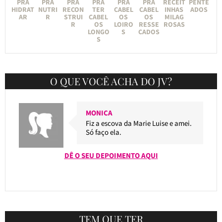
PRA
PRA
PRA
PRA
PRA
PRA
RECEIT
PENTE
HIDRAT
NUTRI
RECON
TER
CABEL
CABEL
INHAS
ADOS
AR
R
STRUI
CABEL
OS
OS
MILAG
R
OS
LOIRO
RESSE
ROSAS
LONGO
S
CADOS
S
O QUE VOCÊ ACHA DO JV?
MONICA
Fiz a escova da Marie Luise e amei.
Só faço ela.
DÊ O SEU DEPOIMENTO AQUI
TEM QUE TER