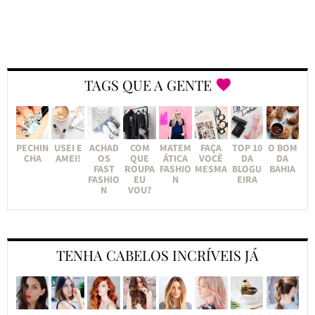
TAGS QUE A GENTE
PECHIN
USEI E
ACHAD
COM
MATEM
FAÇA
TOP 10
O BOM
CHA
AMEI!
OS
QUE
ÁTICA
VOCÊ
DA
DA
FAST
ROUPA
FASHIO
MESMA
BLOGU
BAHIA
FASHIO
EU
N
EIRA
N
VOU?
TENHA CABELOS INCRÍVEIS JÁ