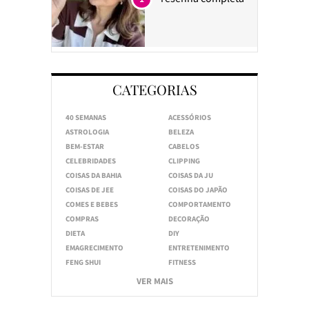
CATEGORIAS
40 SEMANAS
ACESSÓRIOS
ASTROLOGIA
BELEZA
BEM-ESTAR
CABELOS
CELEBRIDADES
CLIPPING
COISAS DA BAHIA
COISAS DA JU
COISAS DE JEE
COISAS DO JAPÃO
COMES E BEBES
COMPORTAMENTO
COMPRAS
DECORAÇÃO
DIETA
DIY
EMAGRECIMENTO
ENTRETENIMENTO
FENG SHUI
FITNESS
VER MAIS