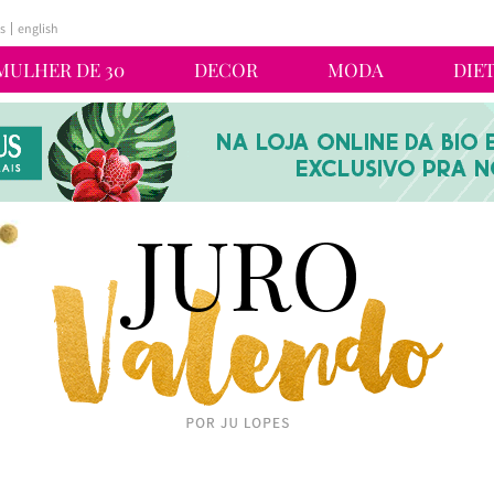
s
english
MULHER DE 30
DECOR
MODA
DIE