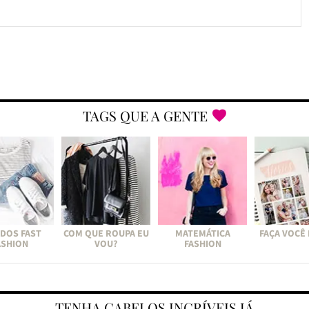
TAGS QUE A GENTE
DOS FAST
COM QUE ROUPA EU
MATEMÁTICA
FAÇA VOCÊ
ASHION
VOU?
FASHION
TENHA CABELOS INCRÍVEIS JÁ