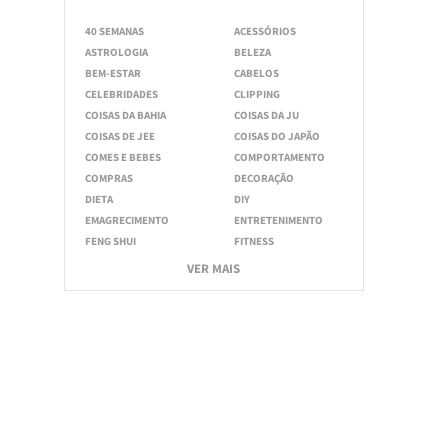
40 SEMANAS
ACESSÓRIOS
ASTROLOGIA
BELEZA
BEM-ESTAR
CABELOS
CELEBRIDADES
CLIPPING
COISAS DA BAHIA
COISAS DA JU
COISAS DE JEE
COISAS DO JAPÃO
COMES E BEBES
COMPORTAMENTO
COMPRAS
DECORAÇÃO
DIETA
DIY
EMAGRECIMENTO
ENTRETENIMENTO
FENG SHUI
FITNESS
VER MAIS