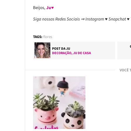
Beijos,
Ju♥
Siga nossas Redes Sociais ⇒ Instagram ♥ Snapchat ♥
TAGS:
flores
POST DA
JU
DECORAÇÃO
,
JU DE CASA
VOCÊ 