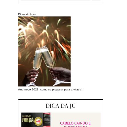
Dicas rápidas!
Ano novo 2023: como se preparar para a virada!
Preparando a cas
DICA DA JU
CABELO CAINDO E