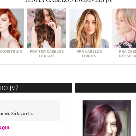
ECONSTRUIR
PRA TER CABELOS
PRA CABELOS
PRA CAB
LONGOS
LOIROS
RESSEC
DO JV?
 amei. Só faço ela.
AQUI