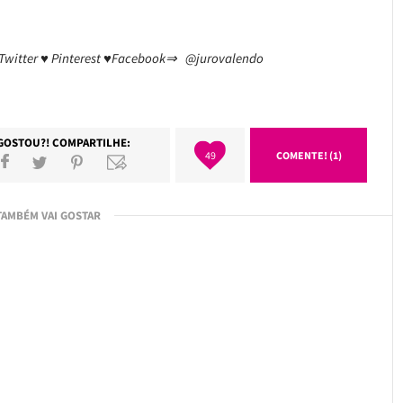
 Twitter ♥ Pinterest ♥Facebook⇒ @jurovalendo
GOSTOU?! COMPARTILHE:
49
COMENTE! (1)
TAMBÉM VAI GOSTAR