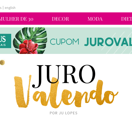
s
english
MULHER DE 30
DECOR
MODA
DIE