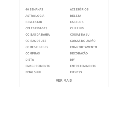
40 SEMANAS
ACESSÓRIOS
ASTROLOGIA
BELEZA
BEM-ESTAR
CABELOS
CELEBRIDADES
CLIPPING
COISAS DA BAHIA
COISAS DA JU
COISAS DE JEE
COISAS DO JAPÃO
COMES E BEBES
COMPORTAMENTO
COMPRAS
DECORAÇÃO
DIETA
DIY
EMAGRECIMENTO
ENTRETENIMENTO
FENG SHUI
FITNESS
VER MAIS