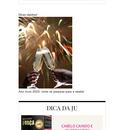
Dicas rápidas!
Ano novo 2023: como se preparar para a virada!
Preparando a cas
DICA DA JU
CABELO CAINDO E