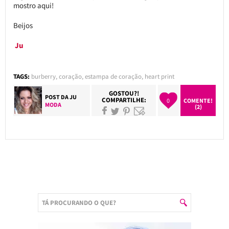
mostro aqui!
Beijos
Ju
TAGS:
burberry
,
coração
,
estampa de coração
,
heart print
GOSTOU?!
POST DA
JU
COMPARTILHE:
0
COMENTE!
MODA
(2)