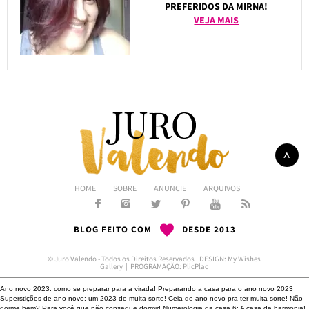
PREFERIDOS DA MIRNA!
VEJA MAIS
HOME
SOBRE
ANUNCIE
ARQUIVOS
BLOG FEITO COM
DESDE 2013
© Juro Valendo - Todos os Direitos Reservados | DESIGN:
My Wishes
Gallery
| PROGRAMAÇÃO:
PlicPlac
Ano novo 2023: como se preparar para a virada!
Preparando a casa para o ano novo 2023
Superstições de ano novo: um 2023 de muita sorte!
Ceia de ano novo pra ter muita sorte!
Não
dorme bem?
Para você que não consegue dormir!
Numerologia da casa 6: A casa da harmonia!