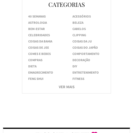
CATEGORIAS
40 SEMANAS
ACESSÓRIOS
ASTROLOGIA
BELEZA
BEM-ESTAR
CABELOS
CELEBRIDADES
CLIPPING
COISAS DA BAHIA
COISAS DA JU
COISAS DE JEE
COISAS DO JAPÃO
COMES E BEBES
COMPORTAMENTO
COMPRAS
DECORAÇÃO
DIETA
DIY
EMAGRECIMENTO
ENTRETENIMENTO
FENG SHUI
FITNESS
VER MAIS