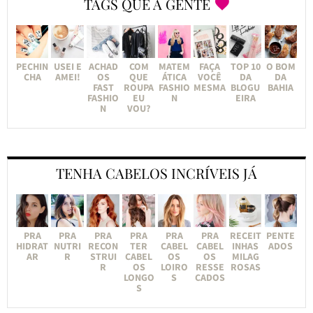
TAGS QUE A GENTE
PECHIN
USEI E
ACHAD
COM
MATEM
FAÇA
TOP 10
O BOM
CHA
AMEI!
OS
QUE
ÁTICA
VOCÊ
DA
DA
FAST
ROUPA
FASHIO
MESMA
BLOGU
BAHIA
FASHIO
EU
N
EIRA
N
VOU?
TENHA CABELOS INCRÍVEIS JÁ
PRA
PRA
PRA
PRA
PRA
PRA
RECEIT
PENTE
HIDRAT
NUTRI
RECON
TER
CABEL
CABEL
INHAS
ADOS
AR
R
STRUI
CABEL
OS
OS
MILAG
R
OS
LOIRO
RESSE
ROSAS
LONGO
S
CADOS
S