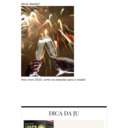
Dicas rápidas!
Ano novo 2023: como se preparar para a virada!
Preparando a c
DICA DA JU