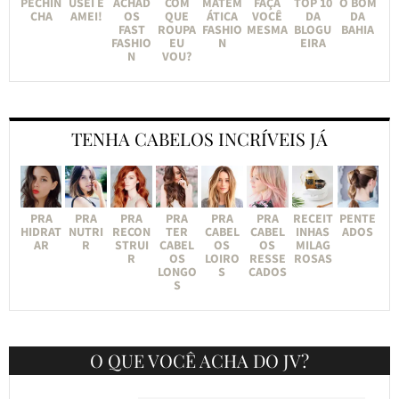
PECHIN
USEI E
ACHAD
COM
MATEM
FAÇA
TOP 10
O BOM
CHA
AMEI!
OS
QUE
ÁTICA
VOCÊ
DA
DA
FAST
ROUPA
FASHIO
MESMA
BLOGU
BAHIA
FASHIO
EU
N
EIRA
N
VOU?
TENHA CABELOS INCRÍVEIS JÁ
PRA
PRA
PRA
PRA
PRA
PRA
RECEIT
PENTE
HIDRAT
NUTRI
RECON
TER
CABEL
CABEL
INHAS
ADOS
AR
R
STRUI
CABEL
OS
OS
MILAG
R
OS
LOIRO
RESSE
ROSAS
LONGO
S
CADOS
S
O QUE VOCÊ ACHA DO JV?