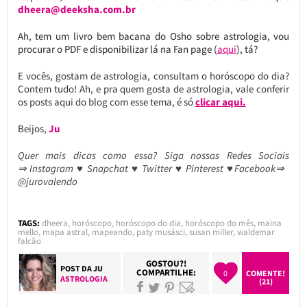
dheera@deeksha.com.br
Ah, tem um livro bem bacana do Osho sobre astrologia, vou
procurar o PDF e disponibilizar lá na Fan page (
aqui
), tá?
E vocês, gostam de astrologia, consultam o horóscopo do dia?
Contem tudo! Ah, e pra quem gosta de astrologia, vale conferir
os posts aqui do blog com esse tema, é só
clicar aqui.
Beijos,
Ju
Quer mais dicas como essa?
Siga nossas Redes Sociais
⇒ Instagram ♥ Snapchat ♥ Twitter ♥ Pinterest ♥Facebook⇒
@jurovalendo
TAGS:
dheera
,
horóscopo
,
horóscopo do dia
,
horóscopo do mês
,
maina
mello
,
mapa astral
,
mapeando
,
paty musásci
,
susan miller
,
waldemar
falcão
GOSTOU?!
POST DA
JU
COMPARTILHE:
0
COMENTE!
ASTROLOGIA
(21)