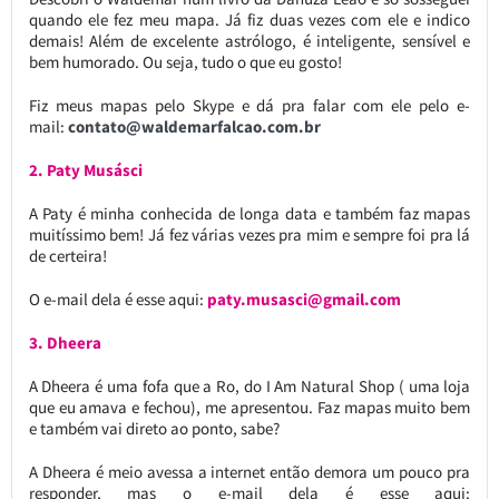
quando ele fez meu mapa. Já fiz duas vezes com ele e indico
demais! Além de excelente astrólogo, é inteligente, sensível e
bem humorado. Ou seja, tudo o que eu gosto!
Fiz meus mapas pelo Skype e dá pra falar com ele pelo e-
mail:
contato@waldemarfalcao.com.br
2. Paty Musásci
A Paty é minha conhecida de longa data e também faz mapas
muitíssimo bem! Já fez várias vezes pra mim e sempre foi pra lá
de certeira!
O e-mail dela é esse aqui:
paty.musasci@gmail.com
3. Dheera
A Dheera é uma fofa que a Ro, do I Am Natural Shop ( uma loja
que eu amava e fechou), me apresentou. Faz mapas muito bem
e também vai direto ao ponto, sabe?
A Dheera é meio avessa a internet então demora um pouco pra
responder, mas o e-mail dela é esse aqui: