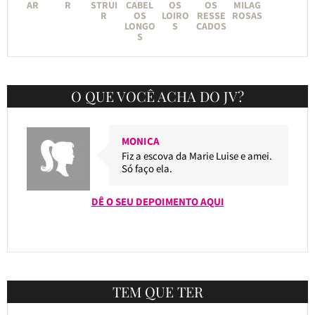
AR
R
STRUI
CABEL
OS
OS
MILAG
R
OS
LOIRO
RESSE
ROSAS
LONGO
S
CADOS
S
O QUE VOCÊ ACHA DO JV?
MONICA
Fiz a escova da Marie Luise e amei.
Só faço ela.
DÊ O SEU DEPOIMENTO AQUI
TEM QUE TER