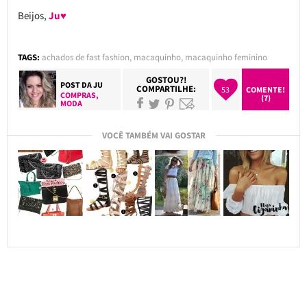
Beijos,
Ju♥
TAGS:
achados de fast fashion
,
macaquinho
,
macaquinho feminino
GOSTOU?!
POST DA
JU
COMPARTILHE:
53
COMENTE!
COMPRAS
,
(7)
MODA
VOCÊ TAMBÉM VAI GOSTAR