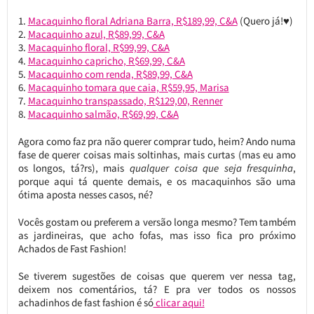
Macaquinho floral Adriana Barra, R$189,99, C&A
(Quero já!♥)
Macaquinho azul, R$89,99, C&A
Macaquinho floral, R$99,99, C&A
Macaquinho capricho, R$69,99, C&A
Macaquinho com renda, R$89,99, C&A
Macaquinho tomara que caia, R$59,95, Marisa
Macaquinho transpassado, R$129,00, Renner
Macaquinho salmão, R$69,99, C&A
Agora como faz pra não querer comprar tudo, heim? Ando numa
fase de querer coisas mais soltinhas, mais curtas (mas eu amo
os longos, tá?rs), mais
qualquer coisa que seja fresquinha
,
porque aqui tá quente demais, e os macaquinhos são uma
ótima aposta nesses casos, né?
Vocês gostam ou preferem a versão longa mesmo? Tem também
as jardineiras, que acho fofas, mas isso fica pro próximo
Achados de Fast Fashion!
Se tiverem sugestões de coisas que querem ver nessa tag,
deixem nos comentários, tá? E pra ver todos os nossos
achadinhos de fast fashion é só
clicar aqui!