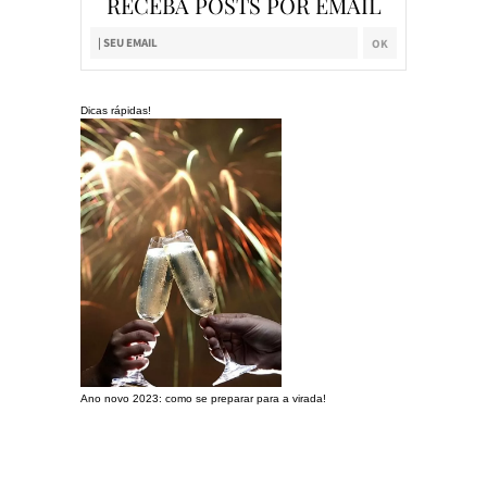
RECEBA POSTS POR EMAIL
Dicas rápidas!
Ano novo 2023: como se preparar para a virada!
Preparando a c