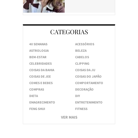
CATEGORIAS
40 SEMANAS
ACESSÓRIOS
ASTROLOGIA
BELEZA
BEM-ESTAR
CABELOS
CELEBRIDADES
CLIPPING
COISAS DA BAHIA
COISAS DA JU
COISAS DE JEE
COISAS DO JAPÃO
COMES E BEBES
COMPORTAMENTO
COMPRAS
DECORAÇÃO
DIETA
DIY
EMAGRECIMENTO
ENTRETENIMENTO
FENG SHUI
FITNESS
VER MAIS