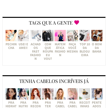
TAGS QUE A GENTE
PECHIN
USEI E
ACHAD
COM
MATEM
FAÇA
TOP 10
O BOM
CHA
AMEI!
OS
QUE
ÁTICA
VOCÊ
DA
DA
FAST
ROUPA
FASHIO
MESMA
BLOGU
BAHIA
FASHIO
EU
N
EIRA
N
VOU?
TENHA CABELOS INCRÍVEIS JÁ
PRA
PRA
PRA
PRA
PRA
PRA
RECEIT
PENTE
HIDRAT
NUTRI
RECON
TER
CABEL
CABEL
INHAS
ADOS