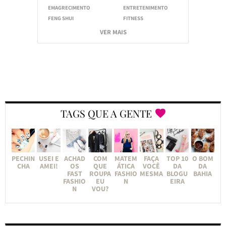
EMAGRECIMENTO
ENTRETENIMENTO
FENG SHUI
FITNESS
VER MAIS
TAGS QUE A GENTE
PECHIN
USEI E
ACHAD
COM
MATEM
FAÇA
TOP 10
O BOM
CHA
AMEI!
OS
QUE
ÁTICA
VOCÊ
DA
DA
FAST
ROUPA
FASHIO
MESMA
BLOGU
BAHIA
FASHIO
EU
N
EIRA
N
VOU?