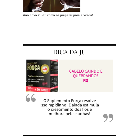
Ano novo 2023: como se preparar para a virada!
Preparando a c
DICA DA JU
CABELO CAINDO E
QUEBRANDO?
R$
O Suplemento Força resolve
isso rapidinho! E ainda estimula
o crescimento dos fios e
melhora pele e unhas!