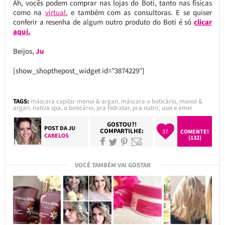
Ah, vocês podem comprar nas lojas do Boti, tanto nas físicas
como na
virtual
, e também com as consultoras. E se quiser
conferir a resenha de algum outro produto do Boti é só
clicar
aqui.
Beijos,
Ju
[show_shopthepost_widget id=”3874229″]
TAGS:
máscara capilar monoi & argan
,
máscara o boticário
,
monoi &
argan
,
nativa spa
,
o boticário
,
pra hidratar
,
pra nutrir
,
usei e amei
GOSTOU?!
POST DA
JU
COMPARTILHE:
37
COMENTE!
CABELOS
(132)
VOCÊ TAMBÉM VAI GOSTAR