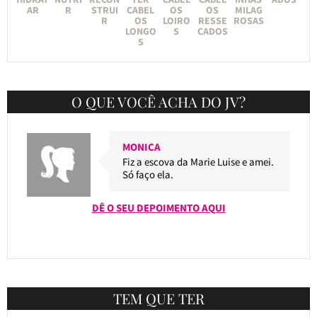
AR
R
STRUI
CABEL
OS
OS
MILAG
R
OS
LOIRO
RESSE
ROSAS
LONGO
S
CADOS
S
O QUE VOCÊ ACHA DO JV?
MONICA
Fiz a escova da Marie Luise e amei.
Só faço ela.
DÊ O SEU DEPOIMENTO AQUI
TEM QUE TER