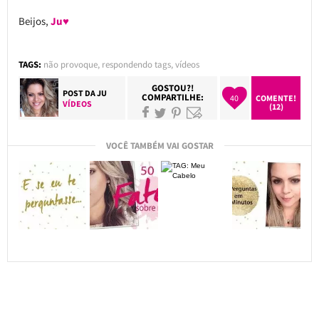
Beijos,
Ju♥
TAGS:
não provoque
,
respondendo tags
,
vídeos
GOSTOU?!
POST DA
JU
COMPARTILHE:
40
COMENTE!
VÍDEOS
(12)
VOCÊ TAMBÉM VAI GOSTAR