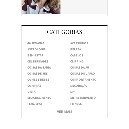
CATEGORIAS
40 SEMANAS
ACESSÓRIOS
ASTROLOGIA
BELEZA
BEM-ESTAR
CABELOS
CELEBRIDADES
CLIPPING
COISAS DA BAHIA
COISAS DA JU
COISAS DE JEE
COISAS DO JAPÃO
COMES E BEBES
COMPORTAMENTO
COMPRAS
DECORAÇÃO
DIETA
DIY
EMAGRECIMENTO
ENTRETENIMENTO
FENG SHUI
FITNESS
VER MAIS