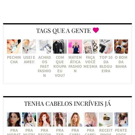
TAGS QUE A GENTE
PECHIN
USEI E
ACHAD
COM
MATEM
FAÇA
TOP 10
O BOM
CHA
AMEI!
OS
QUE
ÁTICA
VOCÊ
DA
DA
FAST
ROUPA
FASHIO
MESMA
BLOGU
BAHIA
FASHIO
EU
N
EIRA
N
VOU?
TENHA CABELOS INCRÍVEIS JÁ
PRA
PRA
PRA
PRA
PRA
PRA
RECEIT
PENTE
HIDRAT
NUTRI
RECON
TER
CABEL
CABEL
INHAS
ADOS