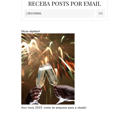
RECEBA POSTS POR EMAIL
Dicas rápidas!
Ano novo 2023: como se preparar para a virada!
Preparando a c