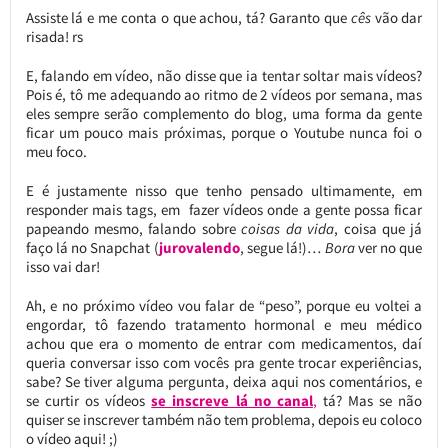
Assiste lá e me conta o que achou, tá? Garanto que
cês
vão dar
risada! rs
E, falando em vídeo, não disse que ia tentar soltar mais vídeos?
Pois é, tô me adequando ao ritmo de 2 vídeos por semana, mas
eles sempre serão complemento do blog, uma forma da gente
ficar um pouco mais próximas, porque o Youtube nunca foi o
meu foco.
E é justamente nisso que tenho pensado ultimamente, em
responder mais tags, em fazer vídeos onde a gente possa ficar
papeando mesmo, falando sobre
coisas da vida
, coisa que já
faço lá no Snapchat (
jurovalendo
, segue lá!)…
Bora
ver no que
isso vai dar!
Ah, e no próximo vídeo vou falar de “peso”, porque eu voltei a
engordar, tô fazendo tratamento hormonal e meu médico
achou que era o momento de entrar com medicamentos, daí
queria conversar isso com vocês pra gente trocar experiências,
sabe? Se tiver alguma pergunta, deixa aqui nos comentários, e
se curtir os vídeos
se inscreve lá no canal
,
tá? Mas se não
quiser se inscrever também não tem problema, depois eu coloco
o vídeo aqui! ;)