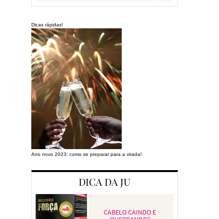
Dicas rápidas!
Ano novo 2023: como se preparar para a virada!
Preparando a cas
DICA DA JU
CABELO CAINDO E