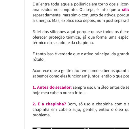
E aí entra toda aquela polêmica em torno dos silico
analisados no conjunto. Ou seja, é fato que o
sil
separadamente, mas sim o conjunto de ativos, porque
a sinergia. Mas, explico isso depois, num post separad
Falei dos silicones aqui porque quase todos os óle
oferecer proteção térmica, já que forma uma espéc
térmico do secador e da chapinha.
E tanto isso é verdade que o ativo principal da grand
rótulo.
Acontece que a gente não tem como saber as quantid
sabemos como eles funcionam juntos, então o que poss
1. Antes do secador:
sempre uso um óleo antes de sec
hoje meu cabelo nunca fritou.
2. E a chapinha?
Bom, só uso a chapinha com o ca
chapinha em cabelo sujo, gente!), então o óleo q
problema.