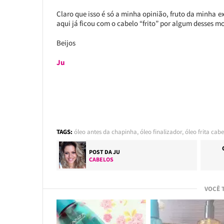
Claro que isso é só a minha opinião, fruto da minha e
aqui já ficou com o cabelo “frito” por algum desses mo
Beijos
Ju
TAGS:
óleo antes da chapinha
,
óleo finalizador
,
óleo frita cabe
POST DA
JU
CABELOS
VOCÊ 