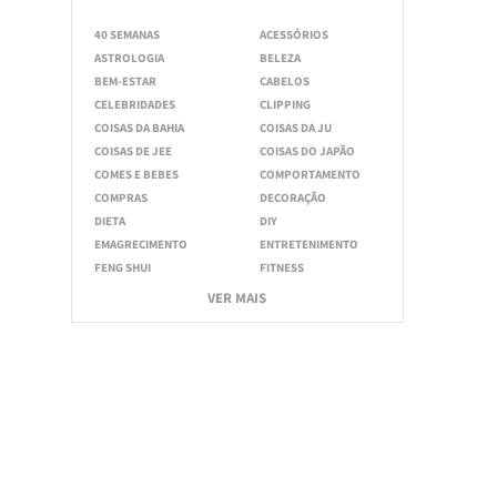
40 SEMANAS
ACESSÓRIOS
ASTROLOGIA
BELEZA
BEM-ESTAR
CABELOS
CELEBRIDADES
CLIPPING
COISAS DA BAHIA
COISAS DA JU
COISAS DE JEE
COISAS DO JAPÃO
COMES E BEBES
COMPORTAMENTO
COMPRAS
DECORAÇÃO
DIETA
DIY
EMAGRECIMENTO
ENTRETENIMENTO
FENG SHUI
FITNESS
VER MAIS