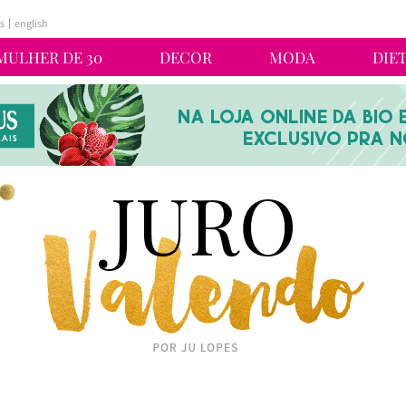
s
english
MULHER DE 30
DECOR
MODA
DIE