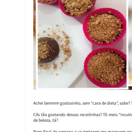
Achei bemmm gostosinho, sem “cara de dieta”, sabe?
Cês tão gostando dessas receitinhas? Tô meio “incuti
de beleza, tá?
Bom final de semana e se testarem me marquem pra q