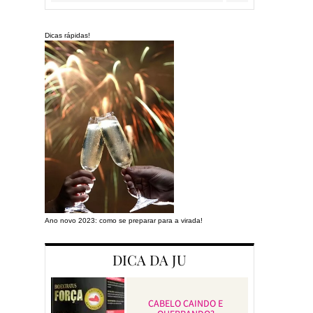
Dicas rápidas!
Ano novo 2023: como se preparar para a virada!
Preparando a cas
DICA DA JU
CABELO CAINDO E