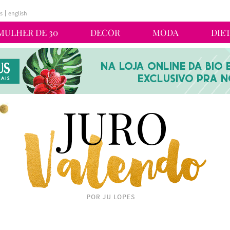
s
english
MULHER DE 30
DECOR
MODA
DIE