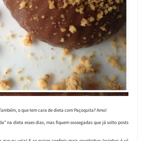
 Também, o que tem cara de dieta com Paçoquita? Amo!
da” na dieta esses dias, mas fiquem sossegadas que já solto posts
ue eu veja! E se quiser conferir mais receitinhas levinhas é só