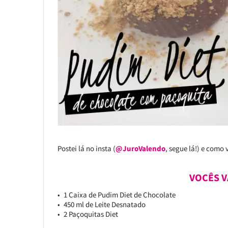
Postei lá no insta (
@JuroValendo
, segue lá!) e como 
VOCÊS V
1 Caixa de Pudim Diet de Chocolate
450 ml de Leite Desnatado
2 Paçoquitas Diet