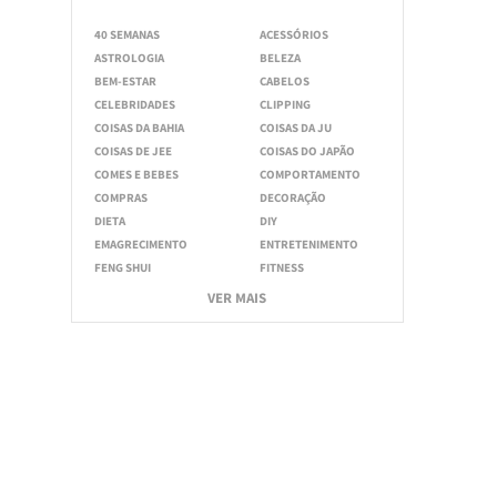
40 SEMANAS
ACESSÓRIOS
ASTROLOGIA
BELEZA
BEM-ESTAR
CABELOS
CELEBRIDADES
CLIPPING
COISAS DA BAHIA
COISAS DA JU
COISAS DE JEE
COISAS DO JAPÃO
COMES E BEBES
COMPORTAMENTO
COMPRAS
DECORAÇÃO
DIETA
DIY
EMAGRECIMENTO
ENTRETENIMENTO
FENG SHUI
FITNESS
VER MAIS