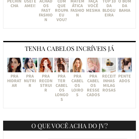
PECHIN
USEI E
ACHAD
COM
MATEM
FAÇA
TOP 10
O BOM
CHA
AMEI!
OS
QUE
ÁTICA
VOCÊ
DA
DA
FAST
ROUPA
FASHIO
MESMA
BLOGU
BAHIA
FASHIO
EU
N
EIRA
N
VOU?
TENHA CABELOS INCRÍVEIS JÁ
PRA
PRA
PRA
PRA
PRA
PRA
RECEIT
PENTE
HIDRAT
NUTRI
RECON
TER
CABEL
CABEL
INHAS
ADOS
AR
R
STRUI
CABEL
OS
OS
MILAG
R
OS
LOIRO
RESSE
ROSAS
LONGO
S
CADOS
S
O QUE VOCÊ ACHA DO JV?