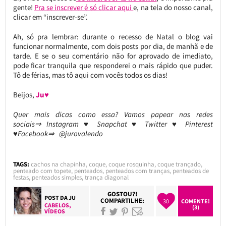
gente!
Pra se inscrever é só clicar aqui
e, na tela do nosso canal,
clicar em “inscrever-se”.
Ah, só pra lembrar: durante o recesso de Natal o blog vai
funcionar normalmente, com dois posts por dia, de manhã e de
tarde. E se o seu comentário não for aprovado de imediato,
pode ficar tranquila que responderei o mais rápido que puder.
Tô de férias, mas tô aqui com vocês todos os dias!
Beijos,
Ju♥
Quer mais dicas como essa? Vamos papear nas redes
sociais⇒ Instagram ♥ Snapchat ♥ Twitter ♥ Pinterest
♥Facebook⇒ @jurovalendo
TAGS:
cachos na chapinha
,
coque
,
coque rosquinha
,
coque trançado
,
penteado com topete
,
penteados
,
penteados com tranças
,
penteados de
festas
,
penteados simples
,
trança diagonal
GOSTOU?!
POST DA
JU
COMPARTILHE:
30
COMENTE!
CABELOS
,
(3)
VÍDEOS