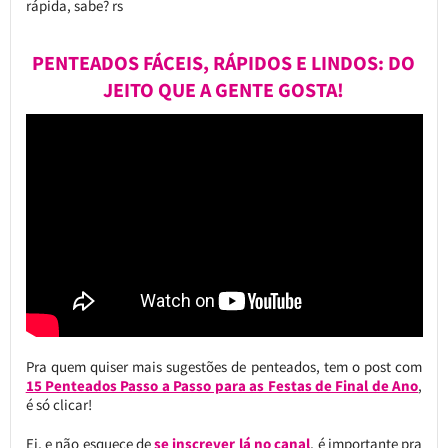
rápida, sabe? rs
PENTEADOS FÁCEIS, RÁPIDOS E LINDOS: DO
JEITO QUE A GENTE GOSTA!
Pra quem quiser mais sugestões de penteados, tem o post com
15 Penteados Passo a Passo para as Festas de Final de Ano
,
é só clicar!
Ei, e não esquece de
se inscrever lá no canal
, é importante pra