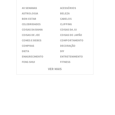
40 SEMANAS
ACESSÓRIOS
ASTROLOGIA
BELEZA
BEM-ESTAR
CABELOS
CELEBRIDADES
CLIPPING
COISAS DA BAHIA
COISAS DA JU
COISAS DE JEE
COISAS DO JAPÃO
COMES E BEBES
COMPORTAMENTO
COMPRAS
DECORAÇÃO
DIETA
DIY
EMAGRECIMENTO
ENTRETENIMENTO
FENG SHUI
FITNESS
VER MAIS