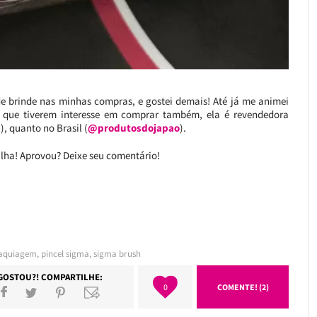
de brinde nas minhas compras, e gostei demais! Até já me animei
 que tiverem interesse em comprar também, ela é revendedora
a
), quanto no Brasil (
@produtosdojapao
).
ilha! Aprovou? Deixe seu comentário!
maquiagem
,
pincel sigma
,
sigma brush
GOSTOU?! COMPARTILHE:
0
COMENTE! (2)