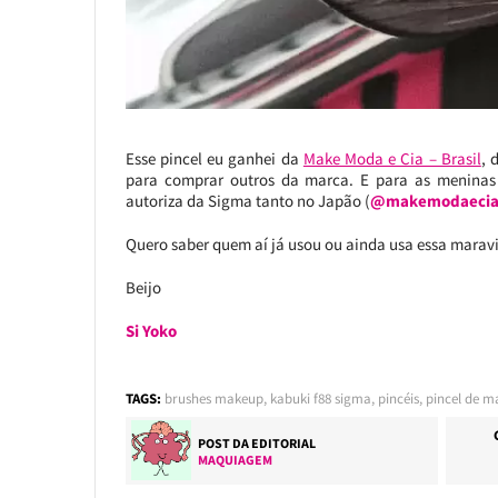
Esse pincel eu ganhei da
Make Moda e Cia – Brasil
, 
para comprar outros da marca. E para as meninas
autoriza da Sigma tanto no Japão (
@makemodaeci
Quero saber quem aí já usou ou ainda usa essa marav
Beijo
Si Yoko
TAGS:
brushes makeup
,
kabuki f88 sigma
,
pincéis
,
pincel de 
POST DA EDITORIAL
MAQUIAGEM