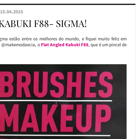
15.04.2015
KABUKI F88- SIGMA!
ma estão entre os melhores do mundo, e fiquei muito feliz em
 na @makemodaecia, o
Flat Angled Kabuki F88
, que é um pincel de