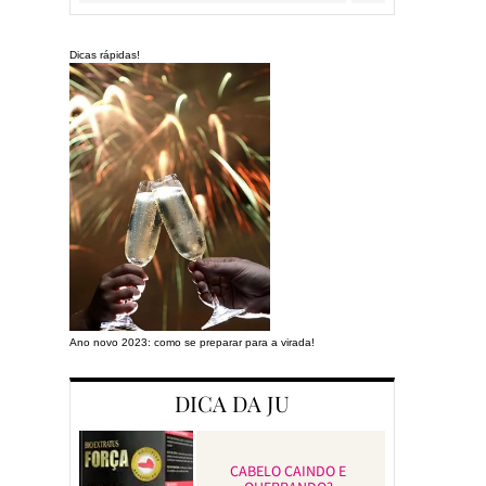
Dicas rápidas!
Ano novo 2023: como se preparar para a virada!
Preparando a cas
DICA DA JU
CABELO CAINDO E