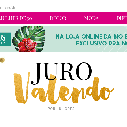
s
english
MULHER DE 30
DECOR
MODA
DIE