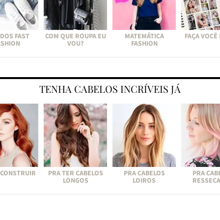
DOS FAST
COM QUE ROUPA EU
MATEMÁTICA
FAÇA VOCÊ
ASHION
VOU?
FASHION
TENHA CABELOS INCRÍVEIS JÁ
ECONSTRUIR
PRA TER CABELOS
PRA CABELOS
PRA CAB
LONGOS
LOIROS
RESSEC