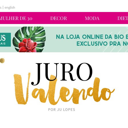
s
english
MULHER DE 30
DECOR
MODA
DIE