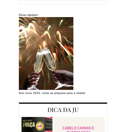
Dicas rápidas!
Ano novo 2023: como se preparar para a virada!
Preparando a cas
DICA DA JU
CABELO CAINDO E