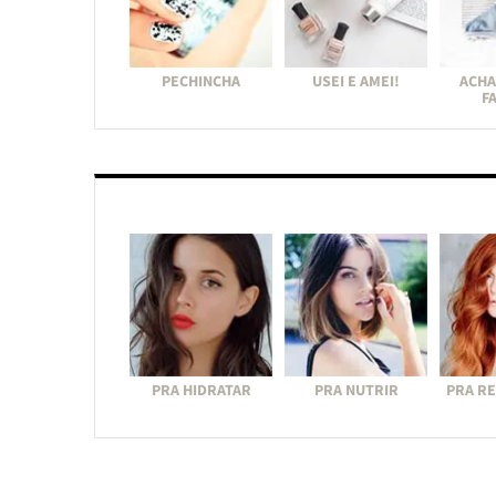
PECHINCHA
USEI E AMEI!
ACHA
F
PRA HIDRATAR
PRA NUTRIR
PRA R