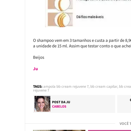
O shampoo vem em 3 tamanhos e custa a partir de 8,90
a unidade de 15 ml. Assim que testar conto o que achei
Beijos
Ju
TAGS:
ampola bb cream rejuvene 7
,
bb cream capilar
,
bb cre
rejuvene 7
POST DA
JU
CABELOS
VOCÊ 