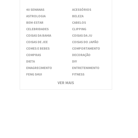
40 SEMANAS
ACESSÓRIOS
ASTROLOGIA
BELEZA
BEM-ESTAR
CABELOS
CELEBRIDADES
CLIPPING
COISAS DA BAHIA
COISAS DA JU
COISAS DE JEE
COISAS DO JAPÃO
COMES E BEBES
COMPORTAMENTO
COMPRAS
DECORAÇÃO
DIETA
DIY
EMAGRECIMENTO
ENTRETENIMENTO
FENG SHUI
FITNESS
VER MAIS