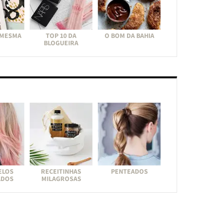
 MESMA
TOP 10 DA
O BOM DA BAHIA
BLOGUEIRA
ELOS
RECEITINHAS
PENTEADOS
ADOS
MILAGROSAS