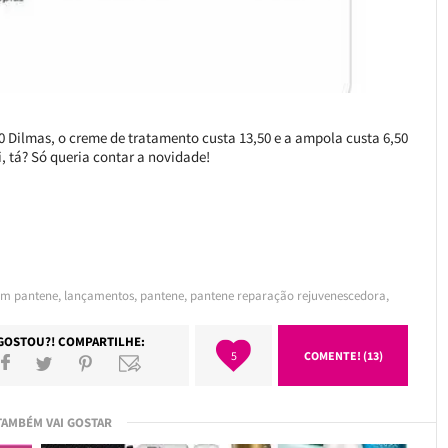
 Dilmas, o creme de tratamento custa 13,50 e a ampola custa 6,50
, tá? Só queria contar a novidade!
am pantene
,
lançamentos
,
pantene
,
pantene reparação rejuvenescedora
,
GOSTOU?! COMPARTILHE:
5
COMENTE! (13)
TAMBÉM VAI GOSTAR