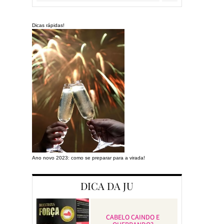
Dicas rápidas!
Ano novo 2023: como se preparar para a virada!
Preparando a cas
DICA DA JU
CABELO CAINDO E