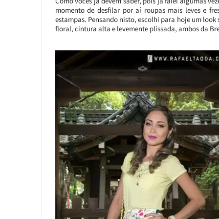
Como vocês já devem saber, pois já falei algumas ve
momento de desfilar por aí roupas mais leves e fre
estampas. Pensando nisto, escolhi para hoje um look
floral, cintura alta e levemente plissada, ambos da Br