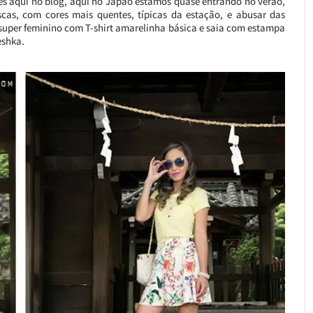
zes aqui no blog, aqui no Japão estamos quase entrando no verão,
scas, com cores mais quentes, típicas da estação, e abusar das
 super feminino com T-shirt amarelinha básica e saia com estampa
eshka.