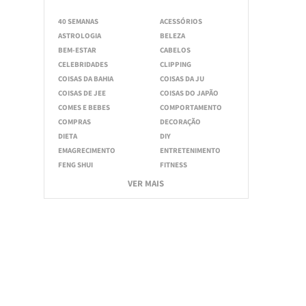
40 SEMANAS
ACESSÓRIOS
ASTROLOGIA
BELEZA
BEM-ESTAR
CABELOS
CELEBRIDADES
CLIPPING
COISAS DA BAHIA
COISAS DA JU
COISAS DE JEE
COISAS DO JAPÃO
COMES E BEBES
COMPORTAMENTO
COMPRAS
DECORAÇÃO
DIETA
DIY
EMAGRECIMENTO
ENTRETENIMENTO
FENG SHUI
FITNESS
VER MAIS