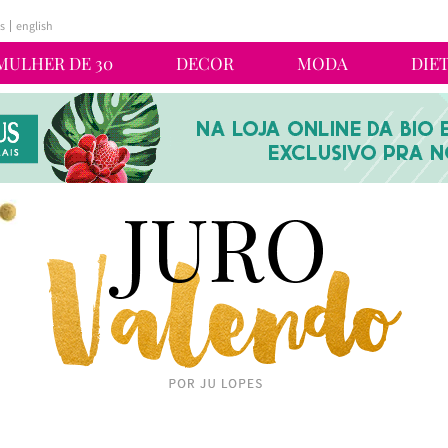
s
english
MULHER DE 30
DECOR
MODA
DIE