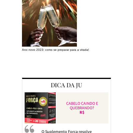
Ano novo 2023: como se preparar para a virada!
Preparando a c
DICA DA JU
CABELO CAINDO E
QUEBRANDO?
R$
O Suplemento Força resolve