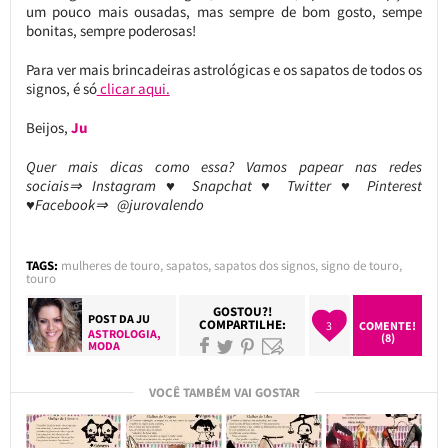
um pouco mais ousadas, mas sempre de bom gosto, sempe
bonitas, sempre poderosas!
Para ver mais brincadeiras astrológicas e os sapatos de todos os
signos, é só
clicar aqui.
Beijos,
Ju
Quer mais dicas como essa? Vamos papear nas redes
sociais⇒ Instagram ♥ Snapchat ♥ Twitter ♥ Pinterest
♥Facebook⇒ @jurovalendo
TAGS:
mulheres de touro
,
sapatos
,
sapatos dos signos
,
signo de touro
,
touro
GOSTOU?!
POST DA
JU
COMPARTILHE:
3
COMENTE!
ASTROLOGIA
,
(8)
MODA
VOCÊ TAMBÉM VAI GOSTAR