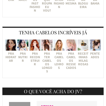
FAST
ROUPA
FASHIO
MESMA
BLOGU
BAHIA
FASHIO
EU
N
EIRA
N
VOU?
TENHA CABELOS INCRÍVEIS JÁ
PRA
PRA
PRA
PRA
PRA
PRA
RECEIT
PENTE
HIDRAT
NUTRI
RECON
TER
CABEL
CABEL
INHAS
ADOS
AR
R
STRUI
CABEL
OS
OS
MILAG
R
OS
LOIRO
RESSE
ROSAS
LONGO
S
CADOS
S
O QUE VOCÊ ACHA DO JV?