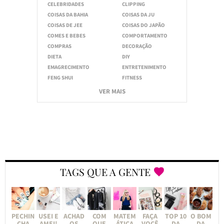
CELEBRIDADES
CLIPPING
COISAS DA BAHIA
COISAS DA JU
COISAS DE JEE
COISAS DO JAPÃO
COMES E BEBES
COMPORTAMENTO
COMPRAS
DECORAÇÃO
DIETA
DIY
EMAGRECIMENTO
ENTRETENIMENTO
FENG SHUI
FITNESS
VER MAIS
TAGS QUE A GENTE
PECHIN
USEI E
ACHAD
COM
MATEM
FAÇA
TOP 10
O BOM
CHA
AMEI!
OS
QUE
ÁTICA
VOCÊ
DA
DA