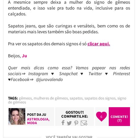
A mesmice sempre deixa a mulher do signo de gêmeos
entendiada, e isso vale pra tudo na vida, inclusive para os
calçados.
Sapatos jeans, que são curingas e versáteis, bem como os de
materiais mais leves também são boas pedidas.
Pra ver os sapatos dos demais signos é só
clicar aqui.
Beijos,
Ju
Quer mais dicas como essa? Vamos papear nas redes
sociais⇒ Instagram ♥ Snapchat ♥ Twitter ♥ Pinterest
♥Facebook⇒ @jurovalendo
TAGS:
gêmeos
,
mulheres de gêmeos
,
sapatos
,
sapatos dos signos
,
signo
de gêmeos
GOSTOU?!
POST DA
JU
COMPARTILHE:
6
COMENTE!
ASTROLOGIA
,
(7)
MODA
VOCÊ TAMBÉM VAI GOSTAR