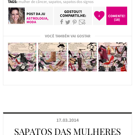
TAGS:
mulher de câncer
,
sapatos
,
sapatos dos signos
GOSTOU?!
POST DA
JU
COMPARTILHE:
4
COMENTE!
ASTROLOGIA
,
(18)
MODA
VOCÊ TAMBÉM VAI GOSTAR
17.03.2014
SAPATOS DAS MULHERES