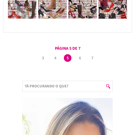
PÁGINA 5 DE 7
3
4
5
6
7