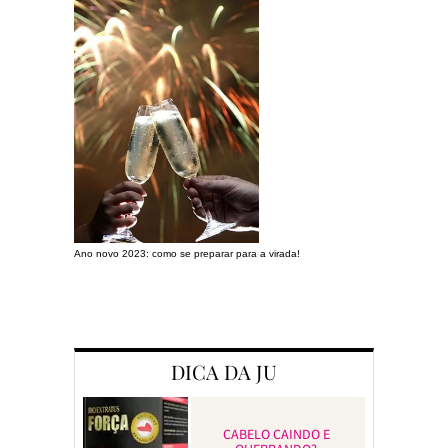
Ano novo 2023: como se preparar para a virada!
Preparando a c
DICA DA JU
CABELO CAINDO E