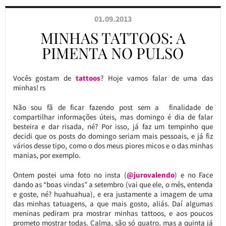
01.09.2013
MINHAS TATTOOS: A
PIMENTA NO PULSO
Vocês gostam de
tattoos
? Hoje vamos falar de uma das
minhas! rs
Não sou fã de ficar fazendo post sem a finalidade de
compartilhar informações úteis, mas domingo é dia de falar
besteira e dar risada, né? Por isso, já faz um tempinho que
decidi que os posts do domingo seriam mais pessoais, e já fiz
vários desse tipo, como o dos meus piores micos e o das minhas
manias, por exemplo.
Ontem postei uma foto no insta (
@jurovalendo
) e no Face
dando as “boas vindas” a setembro (vai que ele, o mês, entenda
e goste, né? huahuahua), e era justamente a imagem de uma
das minhas tatuagens, a que mais gosto, aliás. Daí algumas
meninas pediram pra mostrar minhas tattoos, e aos poucos
prometo mostrar todas. Calma, são só quatro, mas a quinta já