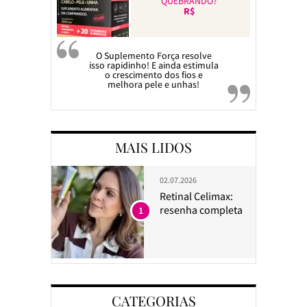
QUEBRANDO?
R$
O Suplemento Força resolve
isso rapidinho! E ainda estimula
o crescimento dos fios e
melhora pele e unhas!
MAIS LIDOS
02.07.2026
Retinal Celimax:
resenha completa
1
CATEGORIAS