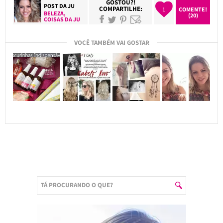
GOSTOU?!
POST DA
JU
COMPARTILHE:
1
COMENTE!
BELEZA
,
(20)
COISAS DA JU
VOCÊ TAMBÉM VAI GOSTAR