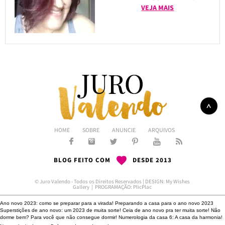
VEJA MAIS
HOME
SOBRE
ANUNCIE
ARQUIVOS
BLOG FEITO COM
DESDE 2013
© Juro Valendo - Todos os Direitos Reservados | DESIGN:
My Wishes
Gallery
| PROGRAMAÇÃO:
PlicPlac
Ano novo 2023: como se preparar para a virada!
Preparando a casa para o ano novo 2023
Superstições de ano novo: um 2023 de muita sorte!
Ceia de ano novo pra ter muita sorte!
Não
dorme bem?
Para você que não consegue dormir!
Numerologia da casa 6: A casa da harmonia!