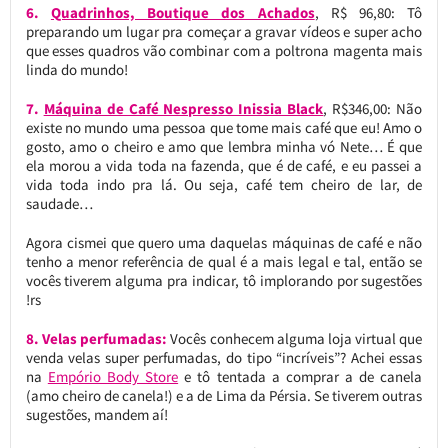
6.
Quadrinhos, Boutique dos Achados
, R$ 96,80: Tô
preparando um lugar pra começar a gravar vídeos e super acho
que esses quadros vão combinar com a poltrona magenta mais
linda do mundo!
7.
Máquina de Café Nespresso Inissia Black
, R$346,00: Não
existe no mundo uma pessoa que tome mais café que eu! Amo o
gosto, amo o cheiro e amo que lembra minha vó Nete… É que
ela morou a vida toda na fazenda, que é de café, e eu passei a
vida toda indo pra lá. Ou seja, café tem cheiro de lar, de
saudade…
Agora cismei que quero uma daquelas máquinas de café e não
tenho a menor referência de qual é a mais legal e tal, então se
vocês tiverem alguma pra indicar, tô implorando por sugestões
!rs
8. Velas perfumadas:
Vocês conhecem alguma loja virtual que
venda velas super perfumadas, do tipo “incríveis”? Achei essas
na
Empório Body Store
e tô tentada a comprar a de canela
(amo cheiro de canela!) e a de Lima da Pérsia. Se tiverem outras
sugestões, mandem aí!