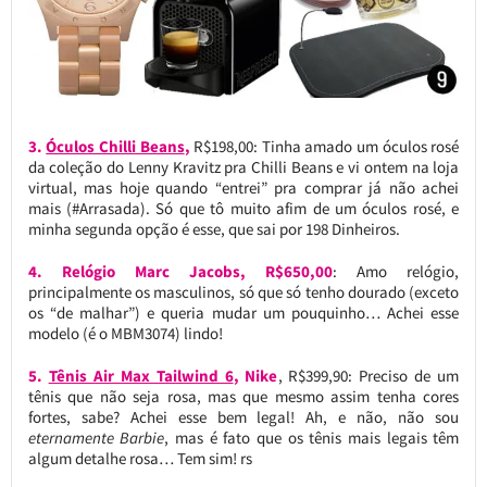
3.
Óculos Chilli Beans
,
R$198,00: Tinha amado um óculos rosé
da coleção do Lenny Kravitz pra Chilli Beans e vi ontem na loja
virtual, mas hoje quando “entrei” pra comprar já não achei
mais (#Arrasada). Só que tô muito afim de um óculos rosé, e
minha segunda opção é esse, que sai por 198 Dinheiros.
4. Relógio Marc Jacobs, R$650,00
: Amo relógio,
principalmente os masculinos, só que só tenho dourado (exceto
os “de malhar”) e queria mudar um pouquinho… Achei esse
modelo (é o MBM3074) lindo!
5.
Tênis Air Max Tailwind 6
, Nike
, R$399,90: Preciso de um
tênis que não seja rosa, mas que mesmo assim tenha cores
fortes, sabe? Achei esse bem legal! Ah, e não, não sou
eternamente Barbie
, mas é fato que os tênis mais legais têm
algum detalhe rosa… Tem sim! rs