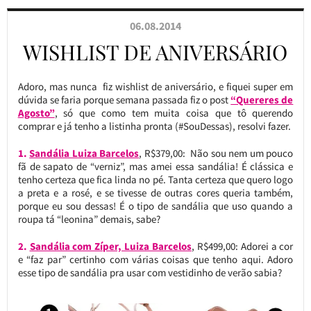
06.08.2014
WISHLIST DE ANIVERSÁRIO
Adoro, mas nunca fiz wishlist de aniversário, e fiquei super em
dúvida se faria porque semana passada fiz o post
“Quereres de
Agosto”
, só que como tem muita coisa que tô querendo
comprar e já tenho a listinha pronta (#SouDessas), resolvi fazer.
1.
Sandália Luiza Barcelos
, R$379,00: Não sou nem um pouco
fã de sapato de “verniz”, mas amei essa sandália! É clássica e
tenho certeza que fica linda no pé. Tanta certeza que quero logo
a preta e a rosé, e se tivesse de outras cores queria também,
porque eu sou dessas! É o tipo de sandália que uso quando a
roupa tá “leonina” demais, sabe?
2.
Sandália com Zíper, Luiza Barcelos
, R$499,00: Adorei a cor
e “faz par” certinho com várias coisas que tenho aqui. Adoro
esse tipo de sandália pra usar com vestidinho de verão sabia?