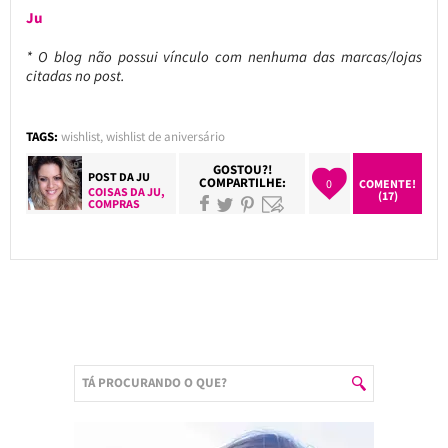
Ju
* O blog não possui vínculo com nenhuma das marcas/lojas
citadas no post.
TAGS:
wishlist
,
wishlist de aniversário
GOSTOU?!
POST DA
JU
COMPARTILHE:
0
COMENTE!
COISAS DA JU
,
(17)
COMPRAS