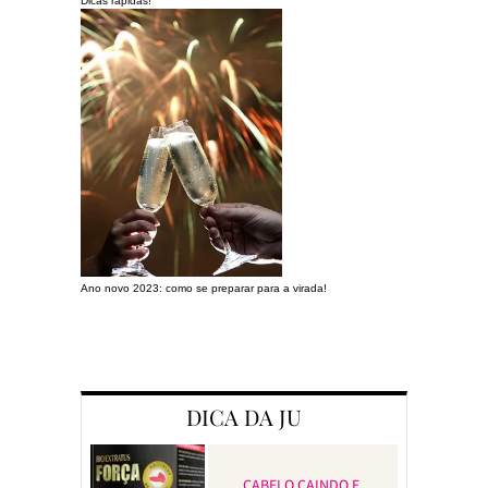
Dicas rápidas!
Ano novo 2023: como se preparar para a virada!
Preparando a c
DICA DA JU
CABELO CAINDO E