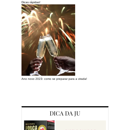
Dicas rápidas!
Ano novo 2023: como se preparar para a virada!
Preparando a c
DICA DA JU