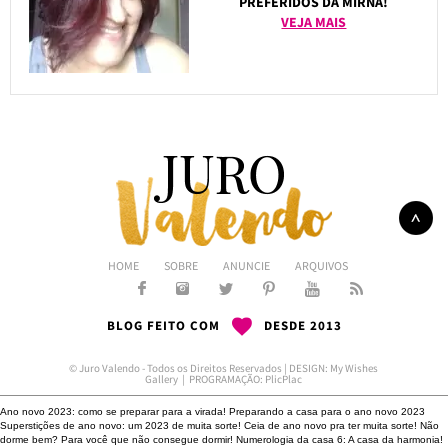
PREFERIDOS DA MIRNA!
VEJA MAIS
HOME
SOBRE
ANUNCIE
ARQUIVOS
BLOG FEITO COM
DESDE 2013
© Juro Valendo - Todos os Direitos Reservados | DESIGN:
My Wishes
Gallery
| PROGRAMAÇÃO:
PlicPlac
Ano novo 2023: como se preparar para a virada!
Preparando a casa para o ano novo 2023
Superstições de ano novo: um 2023 de muita sorte!
Ceia de ano novo pra ter muita sorte!
Não
dorme bem?
Para você que não consegue dormir!
Numerologia da casa 6: A casa da harmonia!