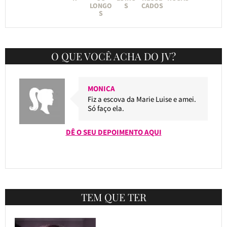
LONGO
S
CADOS
S
O QUE VOCÊ ACHA DO JV?
MONICA
Fiz a escova da Marie Luise e amei.
Só faço ela.
DÊ O SEU DEPOIMENTO AQUI
TEM QUE TER