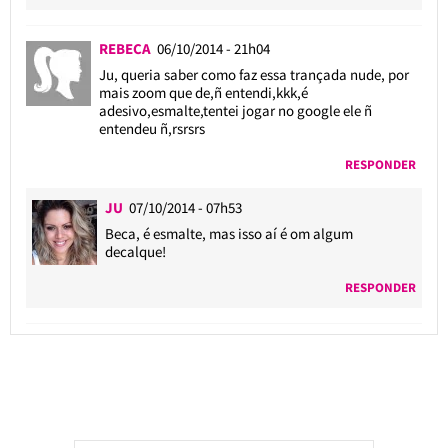
REBECA
06/10/2014 - 21h04
Ju, queria saber como faz essa trançada nude, por
mais zoom que de,ñ entendi,kkk,é
adesivo,esmalte,tentei jogar no google ele ñ
entendeu ñ,rsrsrs
RESPONDER
JU
07/10/2014 - 07h53
Beca, é esmalte, mas isso aí é om algum
decalque!
RESPONDER