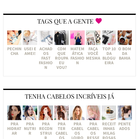
TAGS QUE A GENTE
PECHIN
USEI E
ACHAD
COM
MATEM
FAÇA
TOP 10
O BOM
CHA
AMEI!
OS
QUE
ÁTICA
VOCÊ
DA
DA
FAST
ROUPA
FASHIO
MESMA
BLOGU
BAHIA
FASHIO
EU
N
EIRA
N
VOU?
TENHA CABELOS INCRÍVEIS JÁ
PRA
PRA
PRA
PRA
PRA
PRA
RECEIT
PENTE
HIDRAT
NUTRI
RECON
TER
CABEL
CABEL
INHAS
ADOS
AR
R
STRUI
CABEL
OS
OS
MILAG
R
OS
LOIRO
RESSE
ROSAS