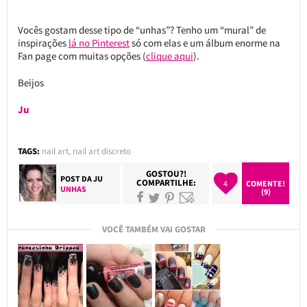
Vocês gostam desse tipo de “unhas”? Tenho um “mural” de
inspirações
lá no Pinterest
só com elas e um álbum enorme na
Fan page com muitas opções (
clique aqui
).
Beijos
Ju
TAGS:
nail art
,
nail art discreto
GOSTOU?!
POST DA
JU
COMPARTILHE:
4
COMENTE!
UNHAS
(9)
VOCÊ TAMBÉM VAI GOSTAR