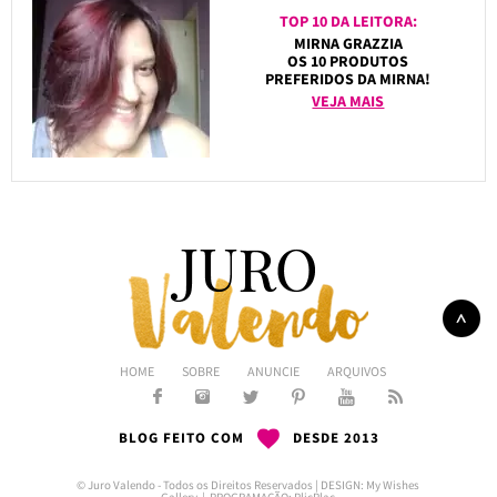
TOP 10 DA LEITORA:
MIRNA GRAZZIA
OS 10 PRODUTOS
PREFERIDOS DA MIRNA!
VEJA MAIS
HOME
SOBRE
ANUNCIE
ARQUIVOS
BLOG FEITO COM
DESDE 2013
© Juro Valendo - Todos os Direitos Reservados | DESIGN:
My Wishes
Gallery
| PROGRAMAÇÃO:
PlicPlac