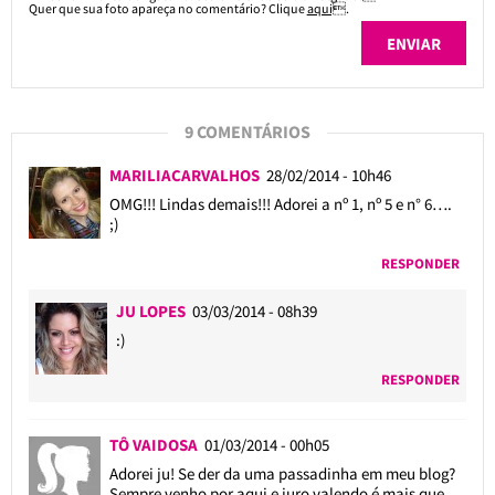
Quer que sua foto apareça no comentário? Clique
aqui
.
9 COMENTÁRIOS
MARILIACARVALHOS
28/02/2014 - 10h46
OMG!!! Lindas demais!!! Adorei a nº 1, nº 5 e n° 6….
;)
RESPONDER
JU LOPES
03/03/2014 - 08h39
:)
RESPONDER
TÔ VAIDOSA
01/03/2014 - 00h05
Adorei ju! Se der da uma passadinha em meu blog?
Sempre venho por aqui e juro valendo é mais que