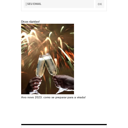
Dicas rápidas!
Ano novo 2023: como se preparar para a virada!
Preparando a c